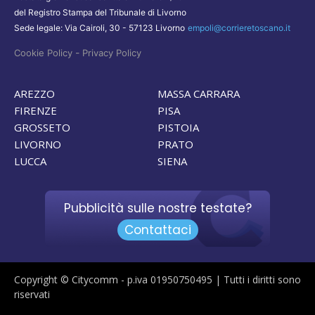
del Registro Stampa del Tribunale di Livorno
Sede legale: Via Cairoli, 30 - 57123 Livorno
empoli@corrieretoscano.it
-
Cookie Policy
Privacy Policy
AREZZO
MASSA CARRARA
FIRENZE
PISA
GROSSETO
PISTOIA
LIVORNO
PRATO
LUCCA
SIENA
Pubblicità sulle nostre testate?
Contattaci
Copyright © Citycomm - p.iva 01950750495 | Tutti i diritti sono
riservati