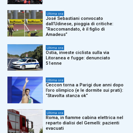
Ultima ora
José Sebastiani convocato
dall’Udinese, pioggia di critiche:
“Raccomandato, è il figlio di
Amadeus”
Ultima ora
Ostia, investe ciclista sulla via
Litoranea e fugge: denunciato
51enne
Ultima ora
Ceccon torna a Parigi due anni dopo
l’oro olimpico (e le dormite sui prati):
“Stavolta stanza ok”
Ultima ora
Roma, in fiamme cabina elettrica nel
reparto dialisi del Gemelli: pazienti
evacuati