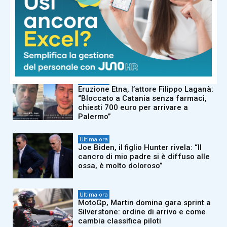
NOTIZIE CORRELATE
Ultima ora
Comunali a Milano, Vannacci: “Il
nostro candidato sindaco è Carmelo
Burgio”
Ultima ora
Eruzione Etna, l’attore Filippo Laganà:
“Bloccato a Catania senza farmaci,
chiesti 700 euro per arrivare a
Palermo”
Ultima ora
Joe Biden, il figlio Hunter rivela: “Il
cancro di mio padre si è diffuso alle
ossa, è molto doloroso”
Ultima ora
MotoGp, Martin domina gara sprint a
Silverstone: ordine di arrivo e come
cambia classifica piloti