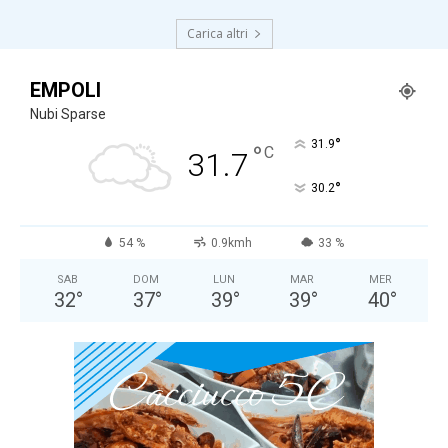
Carica altri
EMPOLI
Nubi Sparse
°
31.9
°
C
31.7
°
30.2
54 %
0.9kmh
33 %
SAB
DOM
LUN
MAR
MER
32
°
37
°
39
°
39
°
40
°