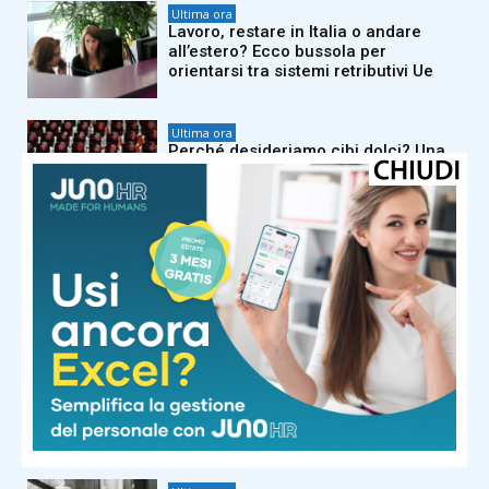
Ultima ora
Lavoro, restare in Italia o andare
all’estero? Ecco bussola per
orientarsi tra sistemi retributivi Ue
Ultima ora
Perché desideriamo cibi dolci? Una
risposta c’è e non è quella che
immagini
Ultima ora
Caldo africano, tregua vicina? Nel
weekend scendono i bollini rossi,
sabato allerta in 21 città
Ultima ora
Ossa fragili dopo i 30 anni? Ecco i
cibi che possono fare davvero la
differenza