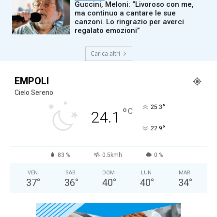
Guccini, Meloni: “Livoroso con me,
ma continuo a cantare le sue
canzoni. Lo ringrazio per averci
regalato emozioni”
Carica altri
EMPOLI
Cielo Sereno
°
25.3
°
C
24.1
°
22.9
83 %
0.5kmh
0 %
VEN
SAB
DOM
LUN
MAR
37
°
36
°
40
°
40
°
34
°