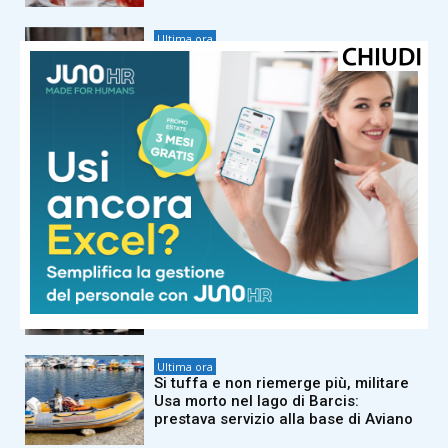
Ultima ora
Caldo africano, l’afa non arretra:
oggi e domani 19 città bollino rosso
Ultima ora
Melanoma, alcune cellule tumorali
riescono a ‘nascondersi’ al sistema
immunitario
Ultima ora
La Spagna allarga i controlli per gli
arrivi dall’Italia
Ultima ora
Si tuffa e non riemerge più, militare
Usa morto nel lago di Barcis:
prestava servizio alla base di Aviano