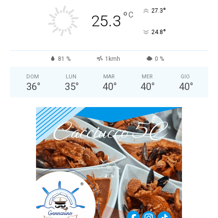
°
27.3
°
C
25.3
°
24.8
81 %
1kmh
0 %
DOM
LUN
MAR
MER
GIO
36
°
35
°
40
°
40
°
40
°