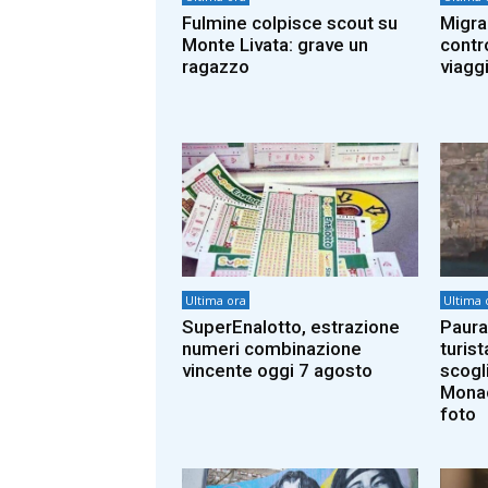
Fulmine colpisce scout su
Migran
Monte Livata: grave un
contro
ragazzo
viaggi
Ultima ora
Ultima 
SuperEnalotto, estrazione
Paura
numeri combinazione
turist
vincente oggi 7 agosto
scogl
Monac
foto