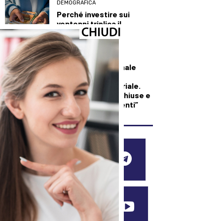
DEMOGRAFICA
Perché investire sui
ventenni triplica il
benessere di tutti
SALUTE E BENESSERE
Maxi incendio a Finale
Emilia, in fiamme
capannone industriale.
L’Ausl: “Finestre chiuse e
condizionatori spenti”
SEGUICI SUI SOCIAL