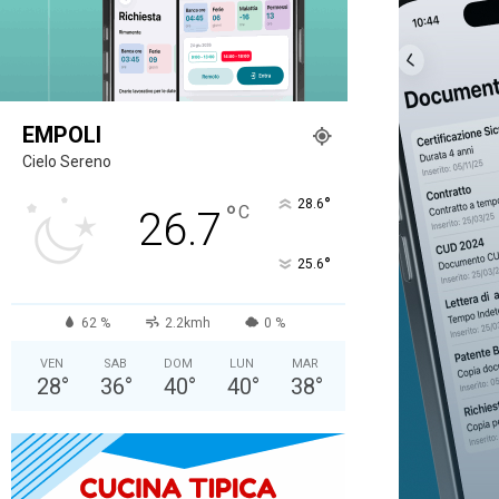
EMPOLI
Cielo Sereno
°
28.6
°
C
26.7
°
25.6
62 %
2.2kmh
0 %
VEN
SAB
DOM
LUN
MAR
28
°
36
°
40
°
40
°
38
°