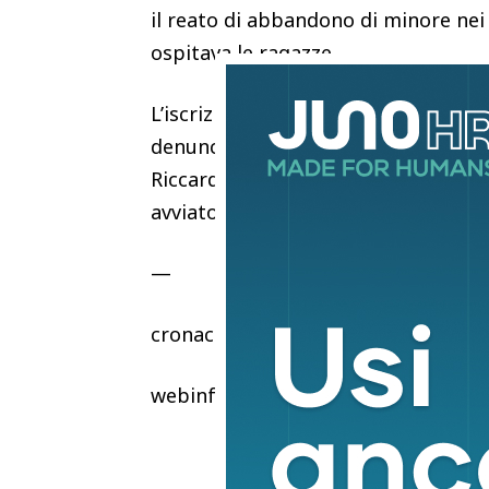
il reato di abbandono di minore nei 
ospitava le ragazze.
L’iscrizione nel registro degli inda
denuncia, presentata dal padre delle
Riccardi, che sembrano svanite nel n
avviato nei giorni scorsi per sottra
—
cronaca
webinfo@adnkronos.com (Web Info