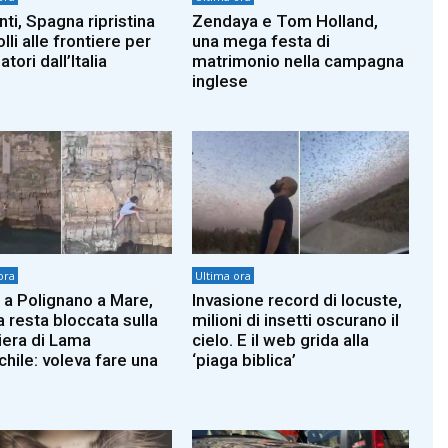
ti, Spagna ripristina
Zendaya e Tom Holland,
lli alle frontiere per
una mega festa di
atori dall’Italia
matrimonio nella campagna
inglese
ora
Ultima ora
 a Polignano a Mare,
Invasione record di locuste,
a resta bloccata sulla
milioni di insetti oscurano il
iera di Lama
cielo. E il web grida alla
hile: voleva fare una
‘piaga biblica’