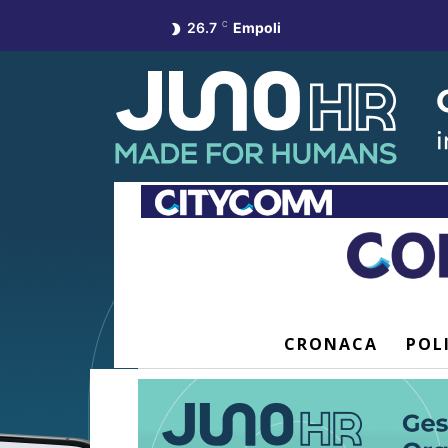
26.7
C
Empoli
CRONACA
POL