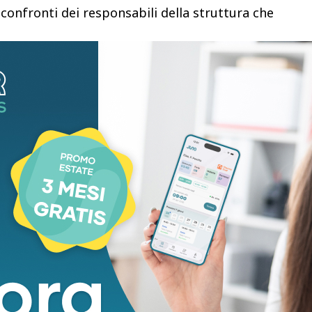
confronti dei responsabili della struttura che
gati sarebbe un atto dovuto, conseguente alla
 ragazzine, assistito dall’avvocato Francesco
ulla. Il nuovo procedimento si affianca a quello già
zione di minore.
)