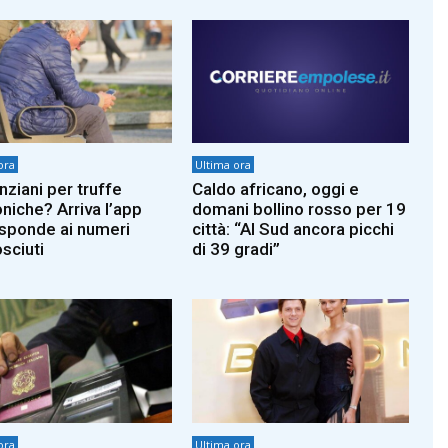
ora
Ultima ora
nziani per truffe
Caldo africano, oggi e
oniche? Arriva l’app
domani bollino rosso per 19
isponde ai numeri
città: “Al Sud ancora picchi
sciuti
di 39 gradi”
ora
Ultima ora