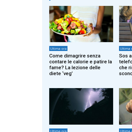
Ultima ora
Ultima 
Come dimagrire senza
Sos a
contare le calorie e patire la
telef
fame? La lezione delle
che r
diete ‘veg’
scono
Ultima ora
Ultima 