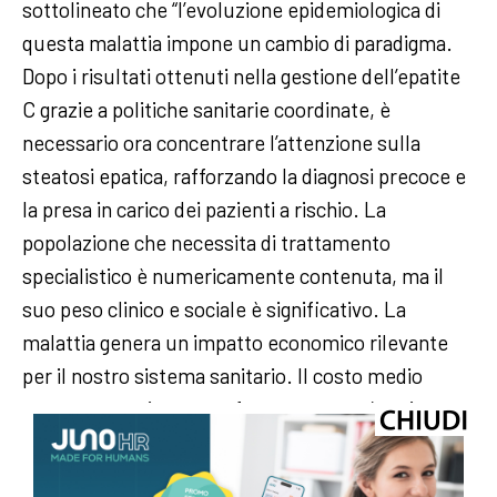
sottolineato che “l’evoluzione epidemiologica di
questa malattia impone un cambio di paradigma.
Dopo i risultati ottenuti nella gestione dell’epatite
C grazie a politiche sanitarie coordinate, è
necessario ora concentrare l’attenzione sulla
steatosi epatica, rafforzando la diagnosi precoce e
la presa in carico dei pazienti a rischio. La
popolazione che necessita di trattamento
specialistico è numericamente contenuta, ma il
suo peso clinico e sociale è significativo. La
malattia genera un impatto economico rilevante
per il nostro sistema sanitario. Il costo medio
annuo per paziente con forma grave può arrivare a
circa 13mila euro, mentre l’onere complessivo per
il Servizio sanitario nazionale è stimato in oltre 7,7