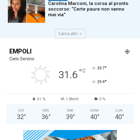
Carolina Marconi, la corsa al pronto
soccorso: “Certe paure non vanno
mai via”
Carica altri
EMPOLI
Cielo Sereno
°
33.7
°
C
31.6
°
29.9
61 %
1.8kmh
0 %
GIO
VEN
SAB
DOM
LUN
32
°
36
°
39
°
40
°
40
°