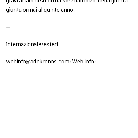
gravi attacchi subiti da Kiev dall’inizio della guerra,
giunta ormai al quinto anno.
—
internazionale/esteri
webinfo@adnkronos.com (Web Info)