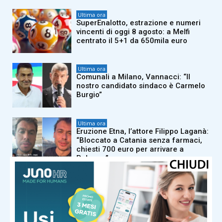
Ultima ora
SuperEnalotto, estrazione e numeri
vincenti di oggi 8 agosto: a Melfi
centrato il 5+1 da 650mila euro
Ultima ora
Comunali a Milano, Vannacci: “Il
nostro candidato sindaco è Carmelo
Burgio”
Ultima ora
Eruzione Etna, l’attore Filippo Laganà:
“Bloccato a Catania senza farmaci,
chiesti 700 euro per arrivare a
Palermo”
Ultima ora
Joe Biden, il figlio Hunter rivela: “Il
cancro di mio padre si è diffuso alle
ossa, è molto doloroso”