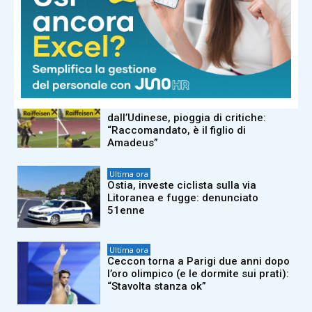
Ultima ora
MotoGp, Martin domina gara sprint a
Silverstone: ordine di arrivo e come
cambia classifica piloti
Ultima ora
José Sebastiani convocato
dall’Udinese, pioggia di critiche:
“Raccomandato, è il figlio di
Amadeus”
Ultima ora
Ostia, investe ciclista sulla via
Litoranea e fugge: denunciato
51enne
Ultima ora
Ceccon torna a Parigi due anni dopo
l’oro olimpico (e le dormite sui prati):
“Stavolta stanza ok”