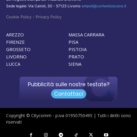
Sede legale: Via Cairoli, 30 - 57123 Livorno
empoli@corrieretoscano.it
-
Cookie Policy
Privacy Policy
AREZZO
MASSA CARRARA
FIRENZE
PISA
GROSSETO
PISTOIA
LIVORNO
PRATO
LUCCA
SIENA
Pubblicità sulle nostre testate?
Contattaci
Copyright © Citycomm - p.iva 01950750495 | Tutti i diritti sono
riservati