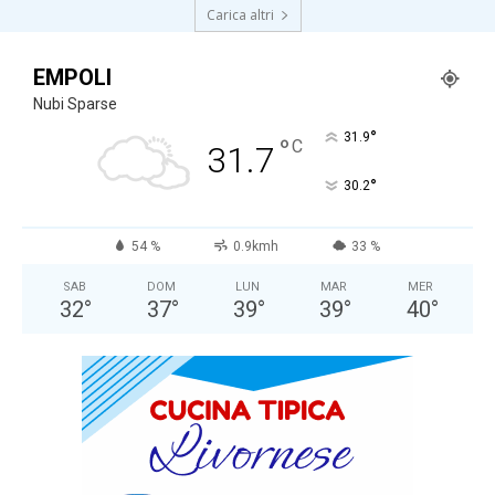
Carica altri
EMPOLI
Nubi Sparse
°
31.9
°
C
31.7
°
30.2
54 %
0.9kmh
33 %
SAB
DOM
LUN
MAR
MER
32
°
37
°
39
°
39
°
40
°