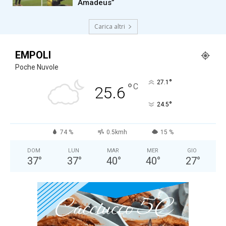
Amadeus”
Carica altri
EMPOLI
Poche Nuvole
°
27.1
°
C
25.6
°
24.5
74 %
0.5kmh
15 %
DOM
LUN
MAR
MER
GIO
37
°
37
°
40
°
40
°
27
°