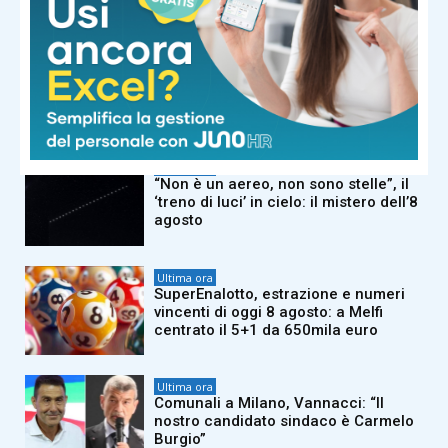
Ultima ora
Si tuffa e non riemerge più, militare
Usa morto nel lago di Barcis:
prestava servizio alla base di Aviano
Ultima ora
“Non è un aereo, non sono stelle”, il
‘treno di luci’ in cielo: il mistero dell’8
agosto
Ultima ora
SuperEnalotto, estrazione e numeri
vincenti di oggi 8 agosto: a Melfi
centrato il 5+1 da 650mila euro
Ultima ora
Comunali a Milano, Vannacci: “Il
nostro candidato sindaco è Carmelo
Burgio”