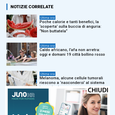
NOTIZIE CORRELATE
Ultima ora
Poche calorie e tanti benefici, la
‘scoperta’ sulla buccia di anguria:
“Non buttatela”
Ultima ora
Caldo africano, l’afa non arretra:
oggi e domani 19 città bollino rosso
Ultima ora
Melanoma, alcune cellule tumorali
riescono a ‘nascondersi’ al sistema
immunitario
Ultima ora
La Spagna allarga i controlli per gli
arrivi dall’Italia