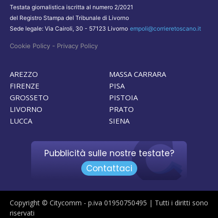
Testata giornalistica iscritta al numero 2/2021
del Registro Stampa del Tribunale di Livorno
Sede legale: Via Cairoli, 30 - 57123 Livorno
empoli@corrieretoscano.it
-
Cookie Policy
Privacy Policy
AREZZO
MASSA CARRARA
FIRENZE
PISA
GROSSETO
PISTOIA
LIVORNO
PRATO
LUCCA
SIENA
Pubblicità sulle nostre testate?
Contattaci
Copyright © Citycomm - p.iva 01950750495 | Tutti i diritti sono
riservati