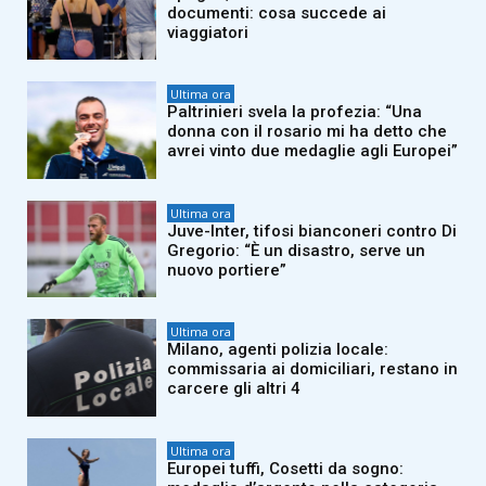
documenti: cosa succede ai
viaggiatori
Ultima ora
Paltrinieri svela la profezia: “Una
donna con il rosario mi ha detto che
avrei vinto due medaglie agli Europei”
Ultima ora
Juve-Inter, tifosi bianconeri contro Di
Gregorio: “È un disastro, serve un
nuovo portiere”
Ultima ora
Milano, agenti polizia locale:
commissaria ai domiciliari, restano in
carcere gli altri 4
Ultima ora
Europei tuffi, Cosetti da sogno: