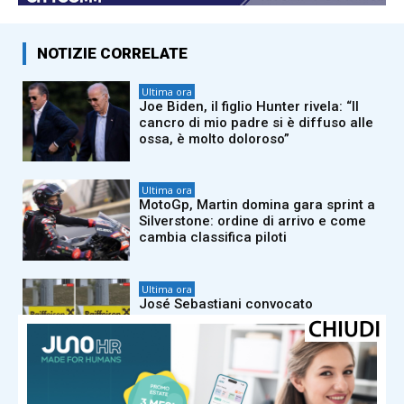
NOTIZIE CORRELATE
Ultima ora
Joe Biden, il figlio Hunter rivela: “Il
cancro di mio padre si è diffuso alle
ossa, è molto doloroso”
Ultima ora
MotoGp, Martin domina gara sprint a
Silverstone: ordine di arrivo e come
cambia classifica piloti
Ultima ora
José Sebastiani convocato
dall’Udinese, pioggia di critiche:
“Raccomandato, è il figlio di
Amadeus”
Ultima ora