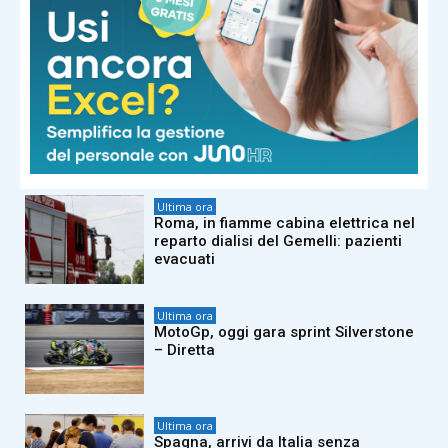
Ostia, investe ciclista sulla via
Litoranea e fugge: denunciato
51enne
Ultima ora
Ceccon torna a Parigi due anni dopo
l’oro olimpico (e le dormite sui prati):
“Stavolta stanza ok”
Ultima ora
Roma, in fiamme cabina elettrica nel
reparto dialisi del Gemelli: pazienti
evacuati
Ultima ora
MotoGp, oggi gara sprint Silverstone
– Diretta
Ultima ora
Spagna, arrivi da Italia senza