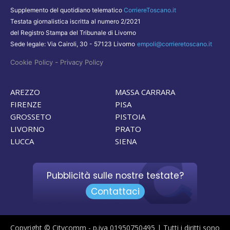
Supplemento del quotidiano telematico
CorriereToscano.it
Testata giornalistica iscritta al numero 2/2021
del Registro Stampa del Tribunale di Livorno
Sede legale: Via Cairoli, 30 - 57123 Livorno
empoli@corrieretoscano.it
-
Cookie Policy
Privacy Policy
AREZZO
MASSA CARRARA
FIRENZE
PISA
GROSSETO
PISTOIA
LIVORNO
PRATO
LUCCA
SIENA
Pubblicità sulle nostre testate?
Contattaci
Copyright © Citycomm - p.iva 01950750495 | Tutti i diritti sono