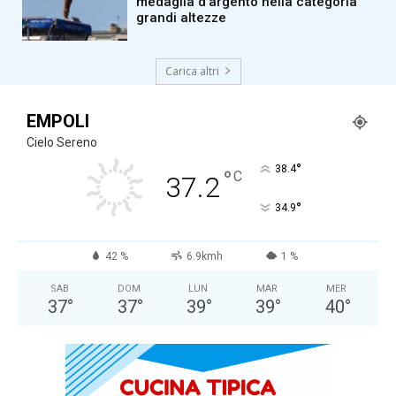
medaglia d’argento nella categoria
grandi altezze
Carica altri
EMPOLI
Cielo Sereno
°
38.4
°
C
37.2
°
34.9
42 %
6.9kmh
1 %
SAB
DOM
LUN
MAR
MER
37
°
37
°
39
°
39
°
40
°