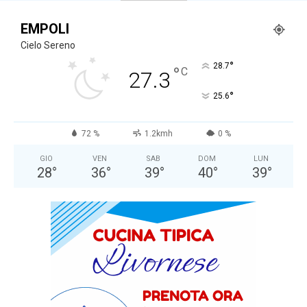
EMPOLI
Cielo Sereno
°
28.7
°
C
27.3
°
25.6
72 %
1.2kmh
0 %
GIO
VEN
SAB
DOM
LUN
28
°
36
°
39
°
40
°
39
°