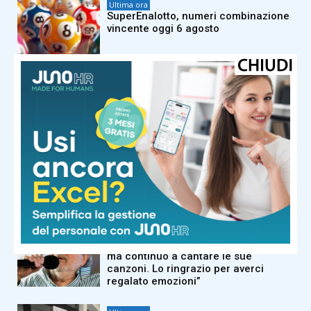
Ultima ora
SuperEnalotto, numeri combinazione
vincente oggi 6 agosto
Ultima ora
Sabato a Roma i funerali del marito
della ministra Roccella in forma
privata
Ultima ora
Chieti, anziana uccisa in casa:
arrestato il nipote
Ultima ora
Guccini, Meloni: “Livoroso con me,
ma continuo a cantare le sue
canzoni. Lo ringrazio per averci
regalato emozioni”