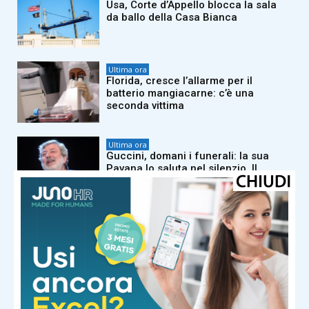
Usa, Corte d’Appello blocca la sala
da ballo della Casa Bianca
Ultima ora
Florida, cresce l’allarme per il
batterio mangiacarne: c’è una
seconda vittima
Ultima ora
Guccini, domani i funerali: la sua
Pavana lo saluta nel silenzio. Il
sindaco: “Massimo rispetto per le
sue volontà”
Ultima ora
Dolomiti Superski, via ai rimborsi
degli skipass: ecco chi può
richiederli
Ultima ora