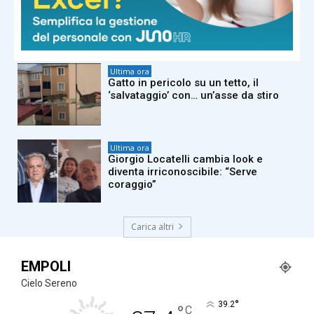
Carburante annacquato, irregolare
un distributore su cinque. Pd:
“Governo intervenga”. Lega: “Bene
controlli Gdf”
Ultima ora
Gatto in pericolo su un tetto, il
‘salvataggio’ con… un’asse da stiro
Ultima ora
Giorgio Locatelli cambia look e
diventa irriconoscibile: “Serve
coraggio”
Carica altri
EMPOLI
Cielo Sereno
°
39.2
°
C