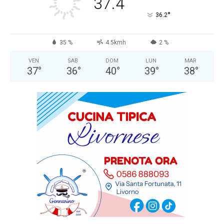
37.4
°
36.2
35 %
4.5kmh
2 %
VEN
SAB
DOM
LUN
MAR
37
°
36
°
40
°
39
°
38
°