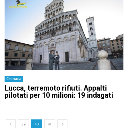
Cronaca
Lucca, terremoto rifiuti. Appalti
pilotati per 10 milioni: 19 indagati
39
40
41