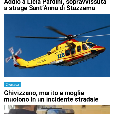
Addio a Licia Pardini, sopravvissuta
a strage Sant’Anna di Stazzema
Cronaca
Ghivizzano, marito e moglie
muoiono in un incidente stradale