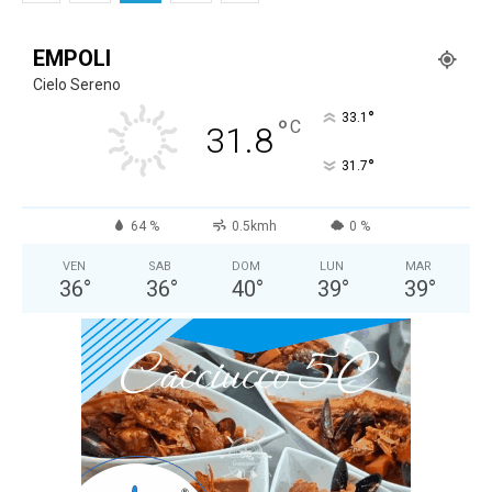
EMPOLI
Cielo Sereno
°
33.1
°
C
31.8
°
31.7
64 %
0.5kmh
0 %
VEN
SAB
DOM
LUN
MAR
36
°
36
°
40
°
39
°
39
°