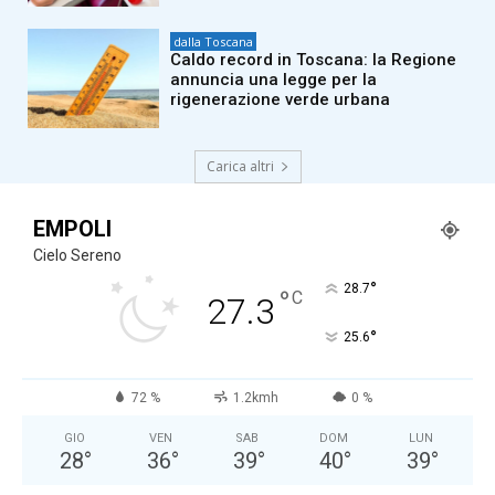
dalla Toscana
Caldo record in Toscana: la Regione
annuncia una legge per la
rigenerazione verde urbana
Carica altri
EMPOLI
Cielo Sereno
°
28.7
°
C
27.3
°
25.6
72 %
1.2kmh
0 %
GIO
VEN
SAB
DOM
LUN
28
°
36
°
39
°
40
°
39
°