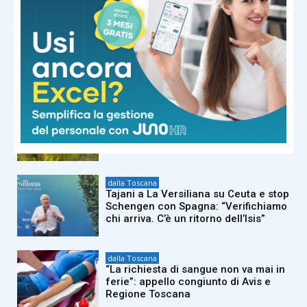
primarie”
dalla Toscana
La terra trema nella Toscana del
nord ovest: epicentro a ovest di Pisa
dalla Toscana
Caldo record, ma le risorse idriche
della Toscana per ora non ne
risentono
dalla Toscana
Tajani a La Versiliana su Ceuta e stop
Schengen con Spagna: “Verifichiamo
chi arriva. C’è un ritorno dell’Isis”
dalla Toscana
“La richiesta di sangue non va mai in
ferie”: appello congiunto di Avis e
Regione Toscana