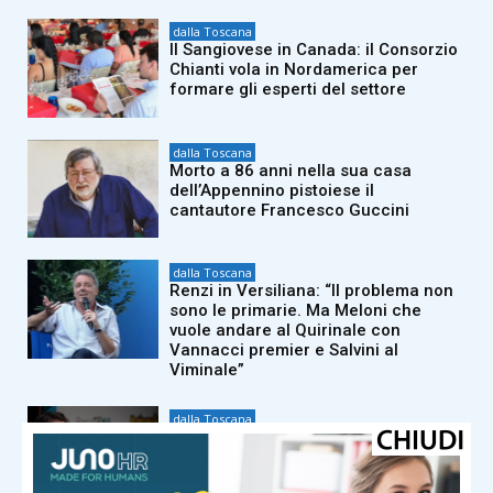
dalla Toscana
Il Sangiovese in Canada: il Consorzio
Chianti vola in Nordamerica per
formare gli esperti del settore
dalla Toscana
Morto a 86 anni nella sua casa
dell’Appennino pistoiese il
cantautore Francesco Guccini
dalla Toscana
Renzi in Versiliana: “Il problema non
sono le primarie. Ma Meloni che
vuole andare al Quirinale con
Vannacci premier e Salvini al
Viminale”
dalla Toscana
Conte a Capalbio: “Le primarie siamo
d’accordo che si fanno. La politica
estera non può rimanere fuori dalle