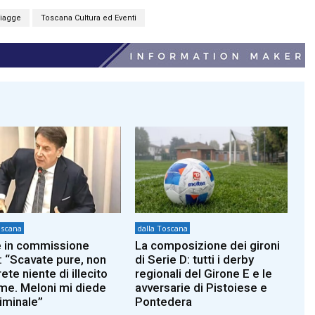
iagge
Toscana Cultura ed Eventi
oscana
dalla Toscana
 in commissione
La composizione dei gironi
: “Scavate pure, non
di Serie D: tutti i derby
ete niente di illecito
regionali del Girone E e le
 me. Meloni mi diede
avversarie di Pistoiese e
riminale”
Pontedera