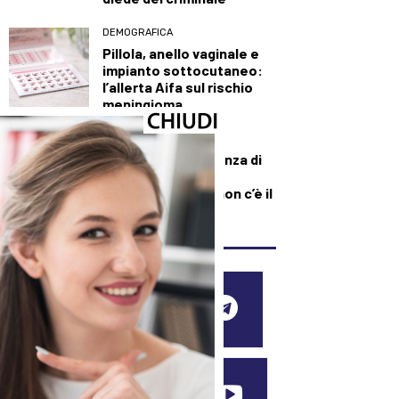
DEMOGRAFICA
Pillola, anello vaginale e
impianto sottocutaneo:
l’allerta Aifa sul rischio
meningioma
DEMOGRAFICA
Culle vuote e assenza di
medici: muore una
neonata perché “non c’è il
dottore”
SEGUICI SUI SOCIAL