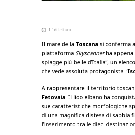
1
' di lettura
Il mare della
Toscana
si conferma ai
piattaforma
Skyscanner
ha appena 
spiagge più belle d’Italia”, un elenc
che vede assoluta protagonista l’
Is
A rappresentare il territorio toscan
Fetovaia
. Il lido elbano ha conquis
sue caratteristiche morfologiche spe
di una magnifica distesa di sabbia f
l’inserimento tra le dieci destinazio