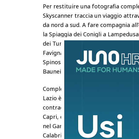
Per restituire una fotografia compl
Skyscanner traccia un viaggio attra
da nord a sud. A fare compagnia all’ec
la Spiaggia dei Conigli a Lampedusa,
dei Turchi a Realmonte, caratterizza
Favignana, nota per i suoi scogli pi
Spinosa a Santa Teresa di Gallura, u
Baunei, contraddistinta da ciottoli 
Completano il quadro delle migliori d
Lazio è rappresentato da Chiaia di L
contraddistinto da un accesso limit
Capri, definita dalla presenza di cio
nel Gargano, anch’essa formata da ci
Calabria si inserisce nell’elenco con 