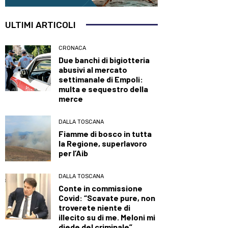
ULTIMI ARTICOLI
CRONACA
Due banchi di bigiotteria
abusivi al mercato
settimanale di Empoli:
multa e sequestro della
merce
DALLA TOSCANA
Fiamme di bosco in tutta
la Regione, superlavoro
per l’Aib
DALLA TOSCANA
Conte in commissione
Covid: “Scavate pure, non
troverete niente di
illecito su di me. Meloni mi
diede del criminale”