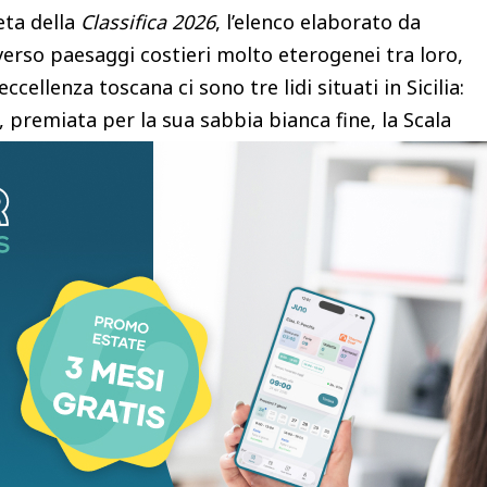
eta della
Classifica 2026
, l’elenco elaborato da
verso paesaggi costieri molto eterogenei tra loro,
cellenza toscana ci sono tre lidi situati in Sicilia:
 premiata per la sua sabbia bianca fine, la Scala
ta dalla celebre scogliera di marna, e Cala Rossa a
atti. La Sardegna è presente con due località: Cala
n’insenatura di scogli e granito, e Cala Mariolu a
bianchi di piccole dimensioni.
ieci spiagge nazionali altre quattro regioni. Il
una a Ponza, un arenile di sabbia e ciottoli
ato. La Campania si fa spazio con Marina Piccola a
ttoli, mentre la Puglia vanta la Baia delle Zagare
ottoli bianchi di piccole dimensioni. Infine, la
le distese di sabbia bianca di Marina dell’Isola,