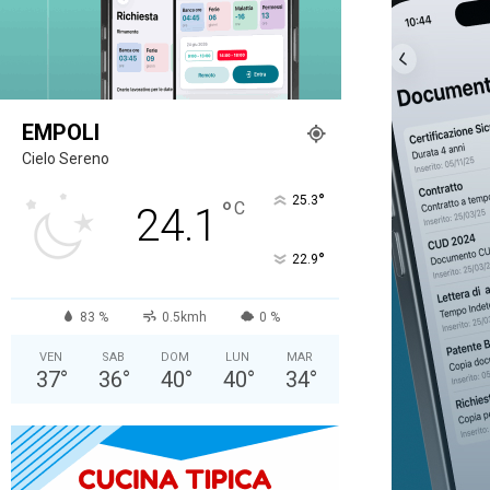
EMPOLI
Cielo Sereno
°
25.3
°
C
24.1
°
22.9
83 %
0.5kmh
0 %
VEN
SAB
DOM
LUN
MAR
37
°
36
°
40
°
40
°
34
°