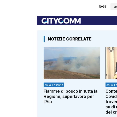
TAGS
sp
NOTIZIE CORRELATE
dalla Toscana
dalla T
Fiamme di bosco in tutta la
Conte
Regione, superlavoro per
Covid
l’Aib
trover
su di
del c