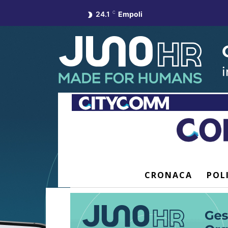
24.1
C
Empoli
CRONACA
POL