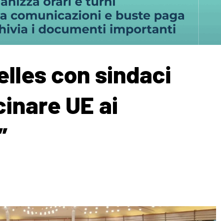
lles con sindaci
cinare UE ai
”