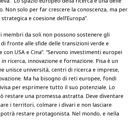
eva. “Lo spazio europeo della ricerca è una delle
 Non solo per far crescere la conoscenza, ma per
strategica e coesione dell’Europa”.
ti membri da soli non possono sostenere gli
i fronte alle sfide delle transizioni verde e
le con USA e Cina”. “Servono investimenti europei
o in ricerca, innovazione e formazione. Pisa è un
 unisce università, centri di ricerca e imprese,
ovazione. Ma ha bisogno di reti europee, fondi
isa per esprimere tutto il suo potenziale. Lo
uò restare una promessa astratta. Deve diventare
e i territori, colmare i divari e non lasciare
a potrà restare protagonista. Nel mondo, e nella