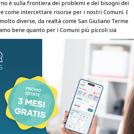
rno è sulla frontiera dei problemi e dei bisogni dei
pire come intercettare risorse per i nostri Comuni. I
molto diverse, da realtà come San Giuliano Terme
piamo bene quanto per i Comuni più piccoli sia
 capaci di scrivere un bando. Essere qui, entrare in
decisioni a livello europeo
, è uno strumento utile
zzata dall’Aiccre, è nata con l’intento di
uropea e i territori,
portando direttamente in
o, nei Comuni grandi e piccoli, affronta i problemi
e soluzioni
. È stata una straordinaria occasione
nti amministratori svolgono con passione e
.
e, fatta di regole e decisioni calate dall’alto. E
ogno di un’Europa che ascolta, che coinvolge chi è
re delle comunità locali. I Comuni presenti, da San