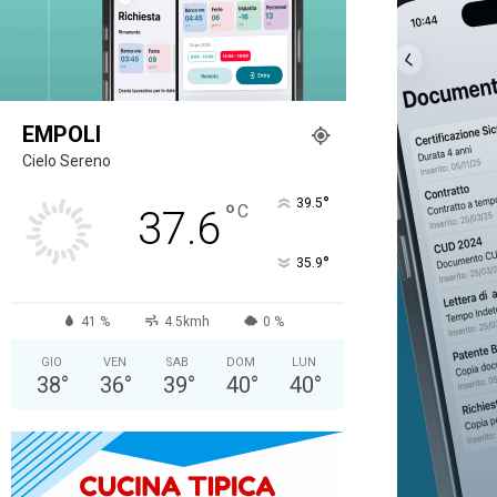
EMPOLI
Cielo Sereno
°
39.5
°
C
37.6
°
35.9
41 %
4.5kmh
0 %
GIO
VEN
SAB
DOM
LUN
38
°
36
°
39
°
40
°
40
°