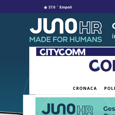
37.6
C
Empoli
CRONACA
POL