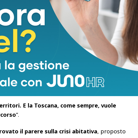
ra a Montemurlo, rappresentano quella Toscana
e pratiche, di voglia di fare. Ma anche di difficoltà
piccoli enti faticano ad avere risorse e competenze
edere ai fondi, far partire i progetti”.
eme a loro ha significato proprio questo:
connessioni, aprire nuove strade
. Parlare con i
cino i meccanismi decisionali, presentare idee e
e l’Europa più comprensibile, più accessibile, più
onvinzione che dobbiamo continuare su questa
ittadini se saprà essere anche l’Europa dei
 territori. E la Toscana, come sempre, vuole
rcorso
“.
ovato il parere sulla crisi abitativa
, proposto