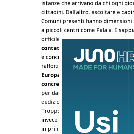
istanze che arrivano da chi ogni gio
cittadini. Dall’altro, ascoltare e ca
Comuni presenti hanno dimensioni 
a piccoli centri come Palaia. E sap
difficile anche solo avere funzionari
contatto diretto con chi prende le 
e concreto”.
“Questa missione, organi
rafforzare il rapporto tra l’Unione e
Europa le istanze di chi ogni giorn
concreti delle persone e costruisc
per dare visibilità al lavoro che ta
dedizione, spesso tra mille difficoltà
Troppo spesso l’Europa appare distant
invece oggi più che mai abbiamo bis
in prima linea, che riconosce il valo