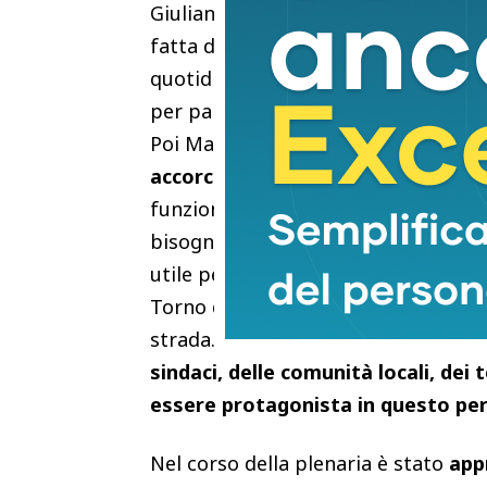
Giuliano Terme a Palaia, da Volter
fatta di esperienze concrete, di buon
quotidiane: basti pensare a quanti 
per partecipare ai bandi europei, acc
Poi Mazzeo: “Essere a Bruxelles insi
accorciare le distanze, costruire 
funzionari europei, conoscere da vi
bisogni: tutto questo serve a render
utile per chi amministra i territori.
Torno da questa missione con la c
strada. L’
Europa sarà davvero dei c
sindaci, delle comunità locali, dei
essere protagonista in questo pe
Nel corso della plenaria è stato
appr