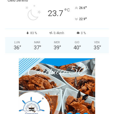
Cielo Sereno
°
26.6
°
C
23.7
°
22.9
83 %
0.4kmh
0 %
LUN
MAR
MER
GIO
VEN
36
°
37
°
39
°
40
°
35
°