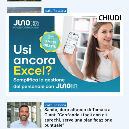
dalla Toscana
Autorità portuale regionale,
approvato il piano triennale: 7,5
milioni di euro per gli scali toscani
dalla Toscana
Bruciano i boschi di Firenzuola: in
azione elicotteri e Canadair. Fiamme
domate nel resto della regione
dalla Toscana
Nuoto, la Rari Nantes Florentia
raggiunge le 21 medaglie ai
Campionati italiani di categoria
dalla Toscana
Sanità, duro attacco di Tomasi a
Giani: “Confonde i tagli con gli
sprechi, serve una pianificazione
puntuale”