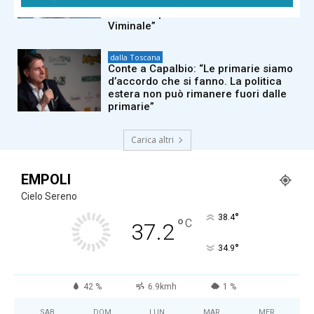
vuole andare al Quirinale con
Vannacci premier e Salvini al
Viminale”
dalla Toscana
Conte a Capalbio: “Le primarie siamo
d’accordo che si fanno. La politica
estera non può rimanere fuori dalle
primarie”
Carica altri
EMPOLI
Cielo Sereno
°
38.4
°
C
37.2
°
34.9
42 %
6.9kmh
1 %
SAB
DOM
LUN
MAR
MER