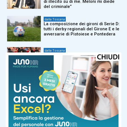
di illecito su di me. Meloni mi diede
del criminale”
dalla Toscana
La composizione dei gironi di Serie D:
tutti i derby regionali del Girone E e le
avversarie di Pistoiese e Pontedera
dalla Toscana
Il Sangiovese in Canada: il Consorzio
Chianti vola in Nordamerica per
formare gli esperti del settore
dalla Toscana
Morto a 86 anni nella sua casa
dell’Appennino pistoiese il
cantautore Francesco Guccini
dalla Toscana
Renzi in Versiliana: “Il problema non
sono le primarie. Ma Meloni che