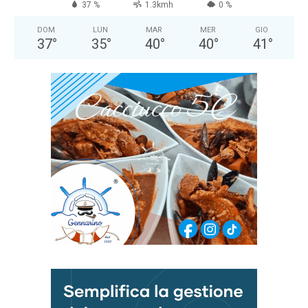
37 %
1.3kmh
0 %
DOM
LUN
MAR
MER
GIO
37
°
35
°
40
°
40
°
41
°