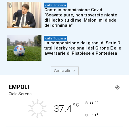
dalla Toscana
Conte in commissione Covid:
“Scavate pure, non troverete niente
di illecito su di me. Meloni mi diede
del criminale”
dalla Toscana
La composizione dei gironi di Serie D:
tutti i derby regionali del Girone E e le
avversarie di Pistoiese e Pontedera
Carica altri
EMPOLI
Cielo Sereno
°
38.4
°
C
37.4
°
36.1