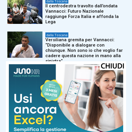
dalla Toscana
Il centrodestra travolto dall’ondata
Vannacci: Futuro Nazionale
raggiunge Forza Italia e affonda la
Lega
dalla Toscana
Versiliana gremita per Vannacci:
“Disponibile a dialogare con
chiunque. Non sono io che voglio far
cadere questa nazione in mano alla
sinistra”
dalla Toscana
Un’altra giornata di incendi di bosco,
dalla Toscana al Mugello
dalla Toscana
Autorità portuale regionale,
approvato il piano triennale: 7,5
milioni di euro per gli scali toscani