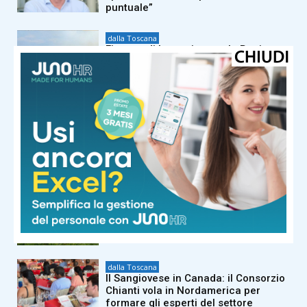
puntuale”
dalla Toscana
Fiamme di bosco in tutta la Regione,
superlavoro per l’Aib
dalla Toscana
Conte in commissione Covid:
“Scavate pure, non troverete niente
di illecito su di me. Meloni mi diede
del criminale”
dalla Toscana
La composizione dei gironi di Serie D:
tutti i derby regionali del Girone E e le
avversarie di Pistoiese e Pontedera
dalla Toscana
Il Sangiovese in Canada: il Consorzio
Chianti vola in Nordamerica per
formare gli esperti del settore