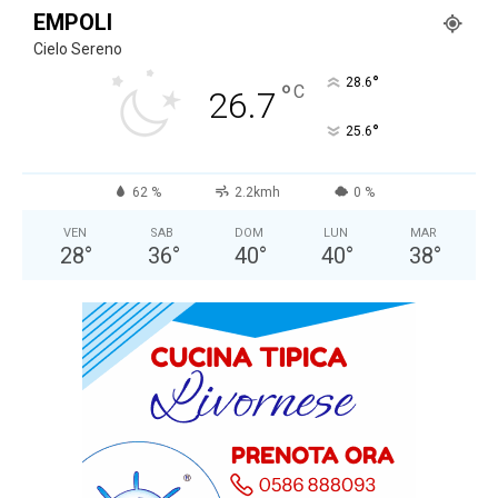
EMPOLI
Cielo Sereno
°
28.6
°
C
26.7
°
25.6
62 %
2.2kmh
0 %
VEN
SAB
DOM
LUN
MAR
28
°
36
°
40
°
40
°
38
°