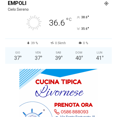
EMPOLI
Cielo Sereno
°
38.6
°
C
36.6
°
35.6
39 %
0.5kmh
0 %
GIO
VEN
SAB
DOM
LUN
37
°
37
°
39
°
40
°
41
°