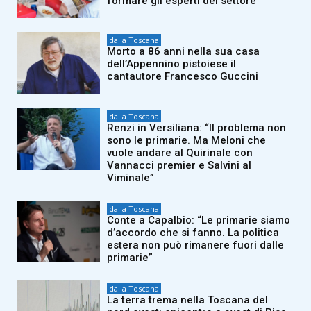
formare gli esperti del settore
dalla Toscana
Morto a 86 anni nella sua casa
dell’Appennino pistoiese il
cantautore Francesco Guccini
dalla Toscana
Renzi in Versiliana: “Il problema non
sono le primarie. Ma Meloni che
vuole andare al Quirinale con
Vannacci premier e Salvini al
Viminale”
dalla Toscana
Conte a Capalbio: “Le primarie siamo
d’accordo che si fanno. La politica
estera non può rimanere fuori dalle
primarie”
dalla Toscana
La terra trema nella Toscana del