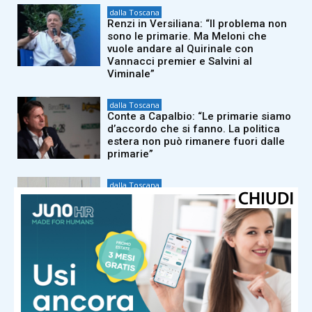
dalla Toscana
Renzi in Versiliana: “Il problema non
sono le primarie. Ma Meloni che
vuole andare al Quirinale con
Vannacci premier e Salvini al
Viminale”
dalla Toscana
Conte a Capalbio: “Le primarie siamo
d’accordo che si fanno. La politica
estera non può rimanere fuori dalle
primarie”
dalla Toscana
La terra trema nella Toscana del
nord ovest: epicentro a ovest di Pisa
dalla Toscana
Caldo record, ma le risorse idriche
della Toscana per ora non ne
risentono