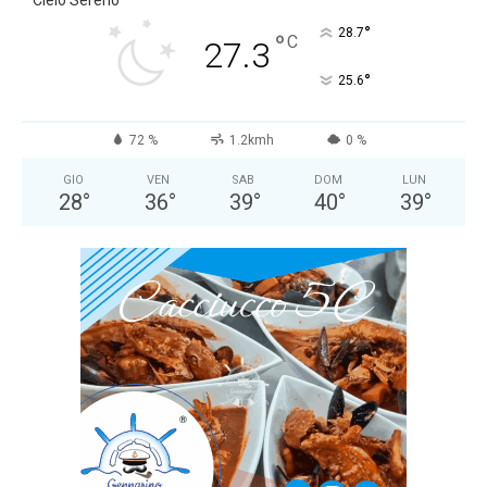
Cielo Sereno
°
28.7
°
C
27.3
°
25.6
72 %
1.2kmh
0 %
GIO
VEN
SAB
DOM
LUN
28
°
36
°
39
°
40
°
39
°