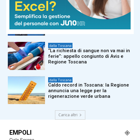
dalla Toscana
Tajani a La Versiliana su Ceuta e stop
Schengen con Spagna: “Verifichiamo
chi arriva. C’è un ritorno dell’Isis”
dalla Toscana
“La richiesta di sangue non va mai in
ferie”: appello congiunto di Avis e
Regione Toscana
dalla Toscana
Caldo record in Toscana: la Regione
annuncia una legge per la
rigenerazione verde urbana
Carica altri
EMPOLI