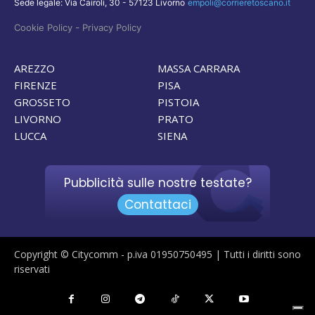
Sede legale: Via Cairoli, 30 - 57123 Livorno
empoli@corrieretoscano.it
-
Cookie Policy
Privacy Policy
AREZZO
MASSA CARRARA
FIRENZE
PISA
GROSSETO
PISTOIA
LIVORNO
PRATO
LUCCA
SIENA
Pubblicità sulle nostre testate?
Contattaci
Copyright © Citycomm - p.iva 01950750495 | Tutti i diritti sono
riservati