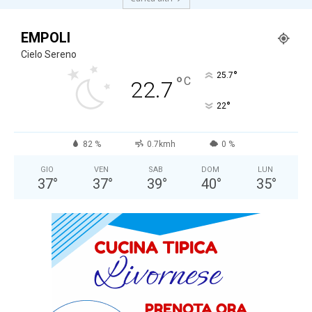
EMPOLI
Cielo Sereno
°
25.7
°
C
22.7
°
22
82 %
0.7kmh
0 %
GIO
VEN
SAB
DOM
LUN
37
°
37
°
39
°
40
°
35
°