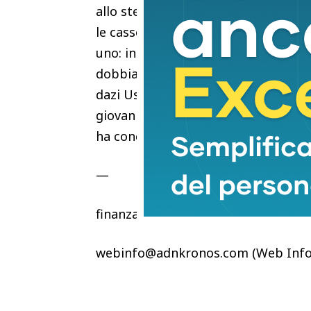
allo stesso tempo. Per questo dobbi
le casse previdenziali. Il capitale c’
uno: incidere davvero sulla competi
dobbiamo far rallentare gli investi
dazi Usa nonché al conflitto in Me
giovani e a farli crescere. Le compet
ha concluso.
—
finanza
webinfo@adnkronos.com (Web Info