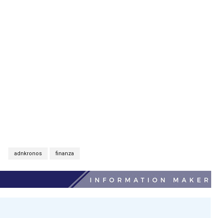
S
adnkronos
finanza