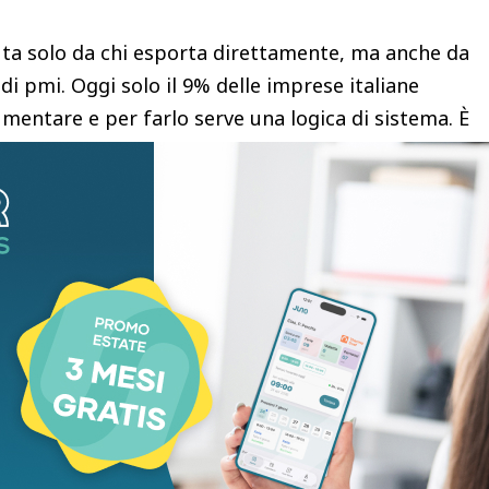
uta solo da chi esporta direttamente, ma anche da
 di pmi. Oggi solo il 9% delle imprese italiane
mentare e per farlo serve una logica di sistema. È
biamo col gruppo Cdp, con Ice, con Sace e qui si
 della Farnesina, il governo e i principali
l sistema Paese ha dimostrato di funzionare perché
esto sistema. Siamo fornitori di finanza a tasso
’estero. E sottolineo: in Italia. Perché non
confine se non c’è prima una prospettiva di
nternazionalizzazione nasce da una radice solida,
 delle imprese con l’equity”, sottolinea.
le società in piena fase di sviluppo internazionali,
o spesso le meno strutturate e le più promettenti