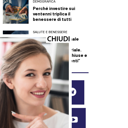
DEMOGRAFICA
Perché investire sui
ventenni triplica il
benessere di tutti
SALUTE E BENESSERE
Maxi incendio a Finale
Emilia, in fiamme
capannone industriale.
L’Ausl: “Finestre chiuse e
condizionatori spenti”
SEGUICI SUI SOCIAL