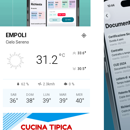
EMPOLI
Cielo Sereno
°
33.6
°
C
31.2
°
30.5
62 %
2.3kmh
0 %
SAB
DOM
LUN
MAR
MER
36
°
38
°
39
°
39
°
40
°