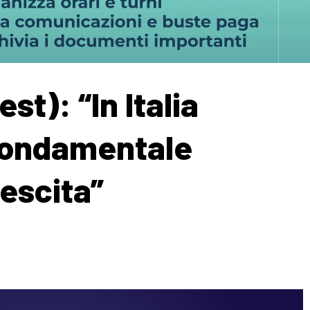
st): “In Italia
 fondamentale
escita”