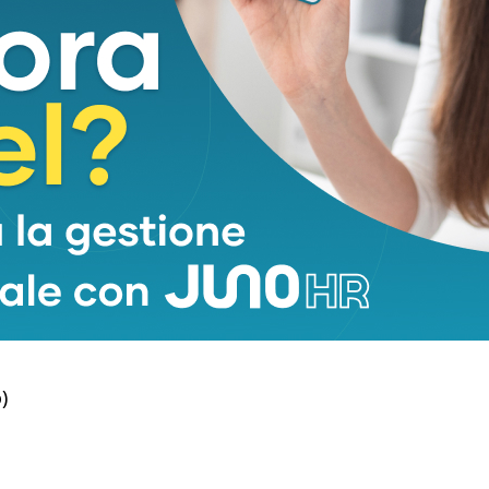
amo unire le forze. Anche con i fondi pensione e
è, va mobilitato nella direzione giusta. L’obiettivo è
tività internazionale delle nostre imprese. Non
menti, non lo abbiamo fatto neanche di fronte ai
dio Oriente. Bisogna continuare ad assumere
enze sono centrali per lo sviluppo del nostro pil”,
)