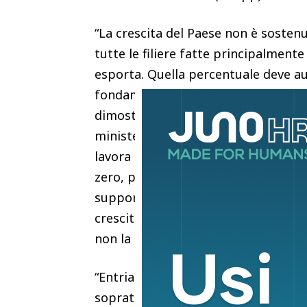
“La crescita del Paese non è sosten
tutte le filiere fatte principalmente
esporta. Quella percentuale deve au
fondamentale la rete, quella che ab
dimostra essenziale il coordinamento
ministeri coinvolti, Mef e Mimit. I
lavora insieme. Simest è parte di qu
zero, per investimenti in Italia e all
supporteremo mai un’impresa oltre 
crescita dentro i nostri confini. L’i
non la sostituisce. Siamo anche soci
“Entriamo nel capitale, affianchiamo 
soprattutto le più piccole, che son