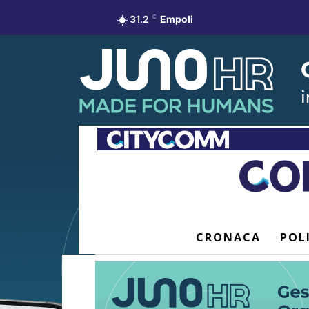
31.2
C
Empoli
CRONACA
POL