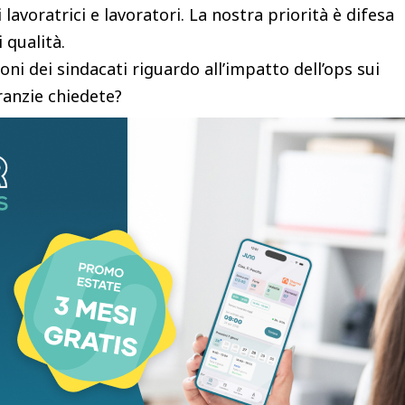
 lavoratrici e lavoratori. La nostra priorità è difesa
i qualità.
oni dei sindacati riguardo all’impatto dell’ops sui
ranzie chiedete?
e “classiche”, che riguardano in primo luogo i
sero esserci impatti negativi sull’occupazione
i strumenti previsti dal Contratto Collettivo
l Fondo di Solidarietà di settore, che non ha
ene finanziato dai lavoratori e dalle banche.
ervare le professionalità di chi lavora, e abbiamo
one professionale, ove fosse necessario. Infine ci
dio bancario sui territori – da nord a sud – per
ttività che vanno considerate a tutti gli effetti un
 di servizio alla clientela e i presidi territoriali in