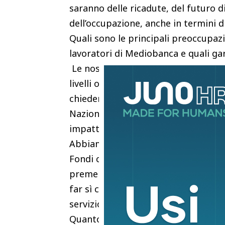
saranno delle ricadute, del futuro di
dell’occupazione, anche in termini d
Quali sono le principali preoccupazi
lavoratori di Mediobanca e quali ga
Le nostre preoccupazioni sono quell
livelli occupazionali. Qualora doves
chiederemo che si faccia ricorso agl
Nazionale di Lavoro, in particolare i
impatti a livello generale, poiché vi
Abbiamo poi a cuore il tema di pres
Fondi che finanziano la riqualificazi
preme tutelare la presenza del presi
far sì che non vengano meno quelle a
servizio pubblico.
Quanto è importante difendere i livelli