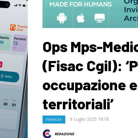
Ops Mps-Medi
(Fisac Cgil): ‘P
occupazione e 
territoriali’
9 Luglio 2025 18:18
FINANZA
REDAZIONE