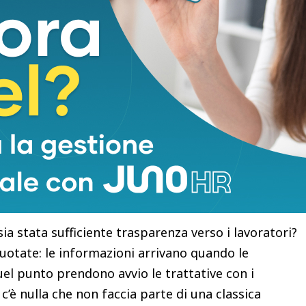
zione?
caria è un tema che affrontiamo da anni. C’è anche
 punto di vista della legalità. Per essere chiari: è
ecessari, anche se vediamo che spesso questo
mero di sportelli è un fenomeno osservabile
di impatto rilevante nei piccoli centri, dove non
rna da parte dei vertici di Mediobanca rispetto a
ia stata sufficiente trasparenza verso i lavoratori?
quotate: le informazioni arrivano quando le
uel punto prendono avvio le trattative con i
c’è nulla che non faccia parte di una classica