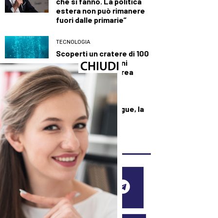
che si fanno. La politica
estera non può rimanere
fuori dalle primarie”
TECNOLOGIA
Scoperti un cratere di 100
metri e nuovi camini
idrotermali a Panarea
SALUTE E BENESSERE
Dall’Ebola alla Dengue, la
mappa dei focolai
dell’estate 2026
SEGUICI SUI SOCIAL