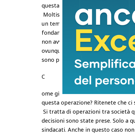
questa fase di possibile riorganizza
Moltissimo. La desertificazione ban
un tema di presidio del territorio dal
fondamentale mantenere i presidi n
non avviene. La diminuzione del nu
ovunque, anche nelle metropoli, ma 
sono presenti alternative
C
ome giudicate la comunicazione inte
questa operazione? Ritenete che ci s
Si tratta di operazioni tra società 
decisioni sono state prese. Solo a q
sindacati. Anche in questo caso non 