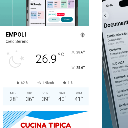
EMPOLI
Cielo Sereno
°
28.6
°
C
26.9
°
25.6
62 %
1.9kmh
1 %
MER
GIO
VEN
SAB
DOM
28
°
36
°
39
°
40
°
41
°