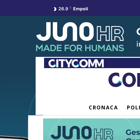
26.9
C
Empoli
CRONACA
POL