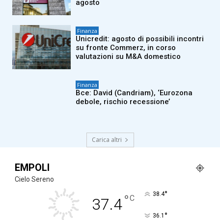
agosto
Finanza
Unicredit: agosto di possibili incontri
su fronte Commerz, in corso
valutazioni su M&A domestico
Finanza
Bce: David (Candriam), ‘Eurozona
debole, rischio recessione’
Carica altri
EMPOLI
Cielo Sereno
°
38.4
°
C
37.4
°
36.1