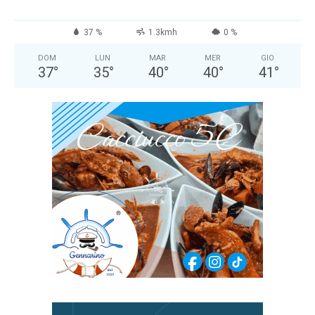
37 %
1.3kmh
0 %
DOM
LUN
MAR
MER
GIO
37
°
35
°
40
°
40
°
41
°