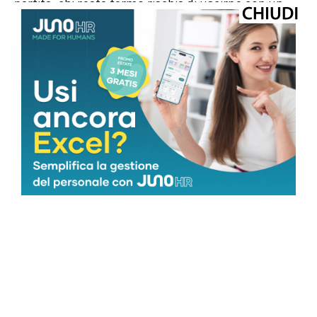
partita, chi resta fermo rischia di uscirne con un
pugno di mosche. (di Giacomo Iacomino) —
finanzawebinfo@adnkronos.com (Web Info)