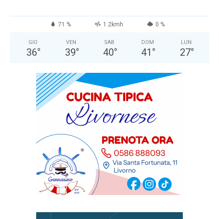
71 %
1.2kmh
0 %
GIO
VEN
SAB
DOM
LUN
36
°
39
°
40
°
41
°
27
°