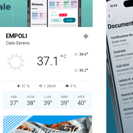
EMPOLI
Cielo Sereno
°
38.6
°
C
37.1
°
36.2
37 %
1.2kmh
0 %
SAB
DOM
LUN
MAR
MER
37
°
38
°
39
°
39
°
40
°