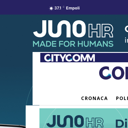
37.1
C
Empoli
CRONACA
POL