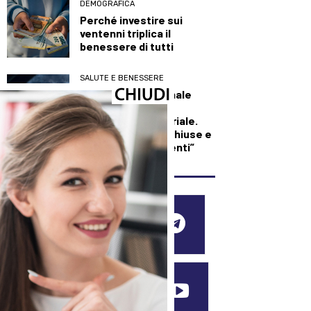
DEMOGRAFICA
Perché investire sui
ventenni triplica il
benessere di tutti
SALUTE E BENESSERE
Maxi incendio a Finale
Emilia, in fiamme
capannone industriale.
L’Ausl: “Finestre chiuse e
condizionatori spenti”
SEGUICI SUI SOCIAL