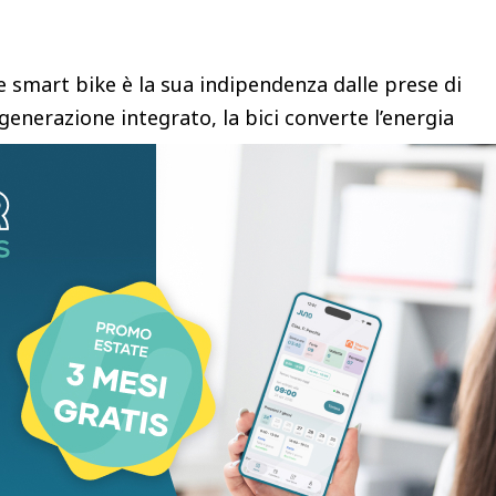
a
re smart bike è la sua indipendenza dalle prese di
generazione integrato, la bici converte l’energia
aria per alimentare i suoi componenti elettronici e
ecessità di prese a muro, cavi di ricarica o
isplay LCD si attiva automaticamente, mostrando i
 tempo, velocità, distanza, calorie bruciate e livello
riori di trasporto e a una configurazione senza fili,
stata da una stanza all’altra, sia per un
per una pedalata più lunga vicino alla finestra del