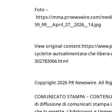
Foto –
https://mma.prnewswire.com/media
59_99___April_27__2026__14.jpg
View original content:https://www
cyclette-autoalimentata-che-libera-
302783066.html
Copyright 2026 PR Newswire. All Ri
COMUNICATO STAMPA – CONTENUTO
di diffusione di comunicati stampa i
che lo emette. L’Adnkronos e Immed