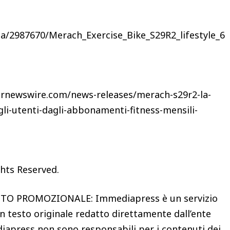
/2987670/Merach_Exercise_Bike_S29R2_lifestyle_6
.prnewswire.com/news-releases/merach-s29r2-la-
gli-utenti-dagli-abbonamenti-fitness-mensili-
ghts Reserved.
 PROMOZIONALE: Immediapress è un servizio
n testo originale redatto direttamente dall’ente
iapress non sono responsabili per i contenuti dei