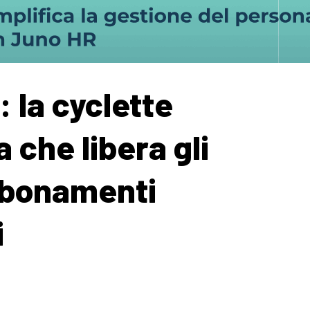
 la cyclette
 che libera gli
abbonamenti
i