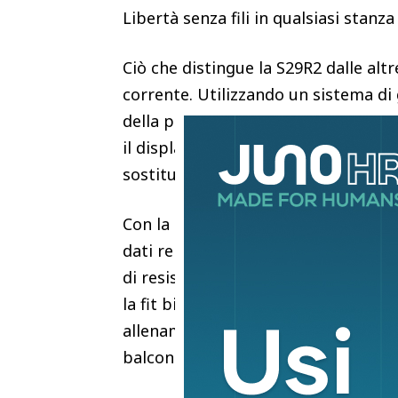
Libertà senza fili in qualsiasi stanz
Ciò che distingue la S29R2 dalle alt
corrente. Utilizzando un sistema di 
della pedalata nella potenza necess
il display integrato, eliminando la n
sostituzioni della batteria.
Con la prima corsa del pedale, il d
dati relativi alle prestazioni tra cui
di resistenza. Grazie alle ruote ante
la fit bike può essere facilmente spo
allenamento veloce in soggiorno che 
balcone.