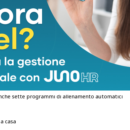
e in tempo reale
ale manopola manuale per la regolazione della
ma di resistenza elettronica controllato tramite i
rogrammi di allenamento basati sull’app. La
ziona esclusivamente come comando di frenata e
ciclismo virtuale compatibili, la fit bike regola
adattarsi ai cambiamenti del terreno in tempo
condi per simulare salite, discese e condizioni di
 anche sette programmi di allenamento automatici
 a casa