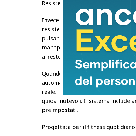
Resistenza intelligente che rispond
Invece di affidarsi a una tradizion
resistenza, l’S29R2 utilizza un siste
pulsanti sul display integrato o i p
manopola meccanica rimanente fun
arresto di emergenza.
Quando è collegata a piattaforme di 
automaticamente la resistenza per 
reale, rispondendo in meno di tre se
guida mutevoli. Il sistema include
preimpostati.
Progettata per il fitness quotidiano