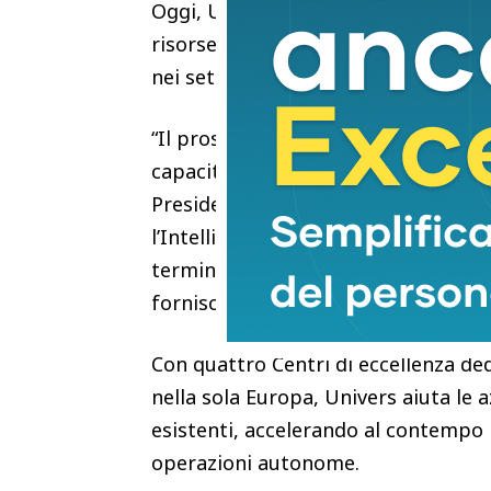
Oggi, Univers connette oltre 400 mili
risorse energetiche a livello global
nei settori dell’energia, dell’edilizia,
“Il prossimo vantaggio competitivo d
capacità di applicarla al mondo fisic
President in Europa di Univers. “Le
l’Intelligenza composta nelle propr
termini di produttività, resilienza e
fornisce le basi per rendere tutto c
Con quattro Centri di eccellenza dedi
nella sola Europa, Univers aiuta le a
esistenti, accelerando al contempo la
operazioni autonome.