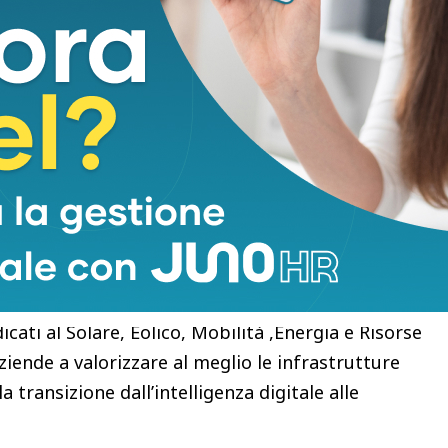
oni di dispositivi e gestisce più di 1.000 GW di
e, orchestrando flussi di lavoro operativi complessi
 dei trasporti, della logistica e dell’industria.
ell’Europa si baserà non solo sull’IA, ma sulla
o”, ha affermato Valerio Dilda, Senior Vice
 organizzazioni che per prime adotteranno
ie operazioni creeranno un vantaggio duraturo in
 innovazione. La nostra Piattaforma per l’IA Fisica
iò possibile.”
cati al Solare, Eolico, Mobilità ,Energia e Risorse
ziende a valorizzare al meglio le infrastrutture
 transizione dall’intelligenza digitale alle