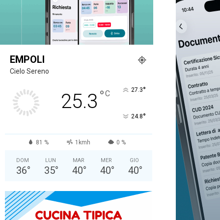
EMPOLI
Cielo Sereno
°
27.3
°
C
25.3
°
24.8
81 %
1kmh
0 %
DOM
LUN
MAR
MER
GIO
36
°
35
°
40
°
40
°
40
°