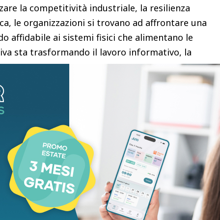
are la competitività industriale, la resilienza
ca, le organizzazioni si trovano ad affrontare una
do affidabile ai sistemi fisici che alimentano le
iva sta trasformando il lavoro informativo, la
entire ad attività, impianti, sistemi energetici di
reale.
estione di infrastrutture fisiche complesse, la
unisce IA, intelligenza energetica e operativa
za unificato. La piattaforma apprende
i, creando quella che Univers definisce
g Intelligence): un vantaggio strategico in
 organizzazioni di implementare con sicurezza
ma in ambienti mission-critical.