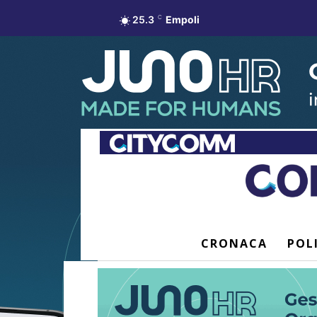
25.3
C
Empoli
CRONACA
POL