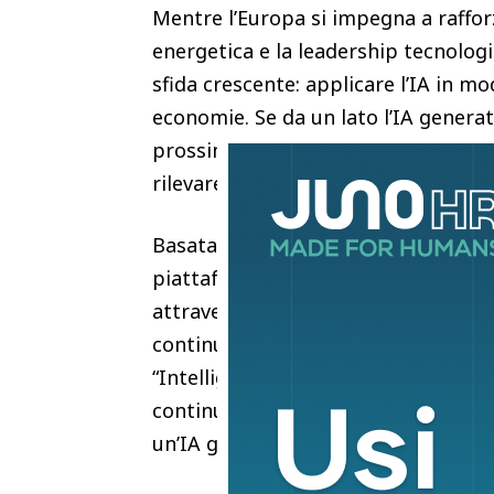
Mentre l’Europa si impegna a rafforz
energetica e la leadership tecnologi
sfida crescente: applicare l’IA in mo
economie. Se da un lato l’IA generat
prossima frontiera consiste nel cons
rilevare, decidere e agire in tempo 
Basata su anni di esperienza nella g
piattaforma Univers per l’IA fisica 
attraverso un tessuto di intelligen
continuamente dai risultati operativ
“Intelligenza composta” (Compoundin
continua crescita che consente alle
un’IA generativa, agentiva e autono