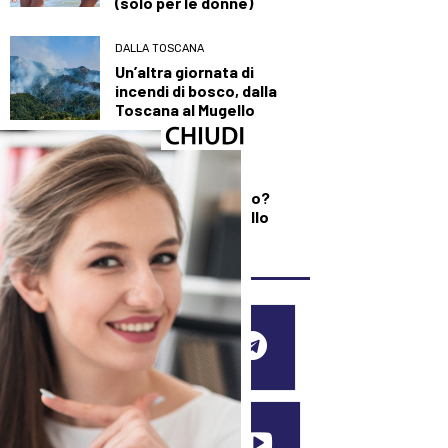
(solo per le donne)
DALLA TOSCANA
Un’altra giornata di
incendi di bosco, dalla
Toscana al Mugello
DEMOGRAFICA
Testosterone e
spermatozoi in calo?
Cosa c’è di vero nello
“Spermageddon”
SEGUICI SUI SOCIAL