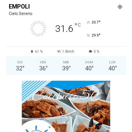
EMPOLI
Cielo Sereno
°
33.7
°
C
31.6
°
29.9
61 %
1.8kmh
0 %
GIO
VEN
SAB
DOM
LUN
32
°
36
°
39
°
40
°
40
°