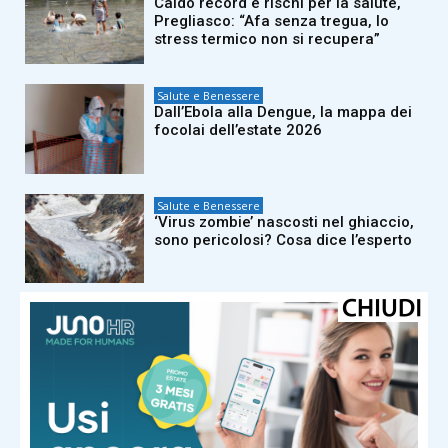
Caldo record e rischi per la salute,
Pregliasco: “Afa senza tregua, lo
stress termico non si recupera”
Salute e Benessere
Dall’Ebola alla Dengue, la mappa dei
focolai dell’estate 2026
Salute e Benessere
‘Virus zombie’ nascosti nel ghiaccio,
sono pericolosi? Cosa dice l’esperto
Salute e Benessere
Tumori, Ail nello Stretto di Messina:
Federico nuota per la ricerca e la
rinascita
Salute e Benessere
Operazione record a Catania: