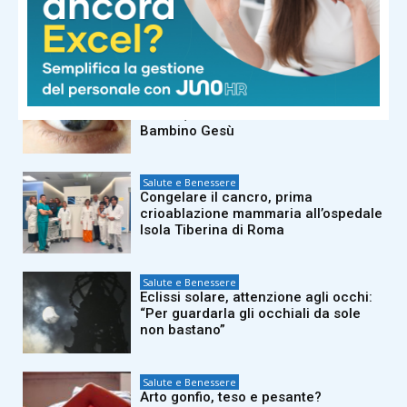
Giuseppe a 98 anni rimesso in piedi
con doppia protesi d’anca in un solo
intervento
Salute e Benessere
Trapianti: innesto di cornea ad alto
rischio, intervento riuscito al
Bambino Gesù
Salute e Benessere
Congelare il cancro, prima
crioablazione mammaria all’ospedale
Isola Tiberina di Roma
Salute e Benessere
Eclissi solare, attenzione agli occhi:
“Per guardarla gli occhiali da sole
non bastano”
Salute e Benessere
Arto gonfio, teso e pesante?