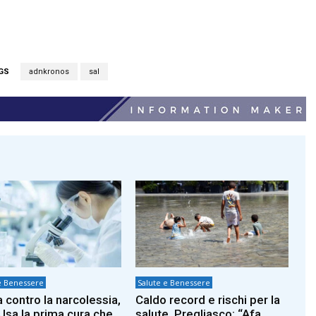
GS
adnkronos
sal
e Benessere
Salute e Benessere
a contro la narcolessia,
Caldo record e rischi per la
 Usa la prima cura che
salute, Pregliasco: “Afa