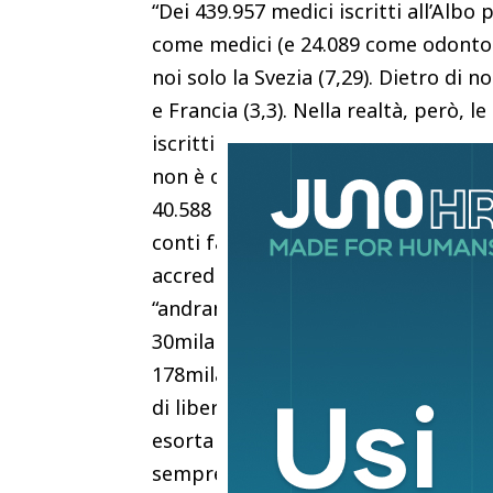
“Dei 439.957 medici iscritti all’Alb
come medici (e 24.089 come odontoiat
noi solo la Svezia (7,29). Dietro di 
e Francia (3,3). Nella realtà, però, 
iscritti all’albo, 89.228 sono pensio
non è così poiché il 30% (98.719) ope
40.588 sono puri libero professionis
conti fatti “restano 227.921 medici,
accreditate. Quindi a disposizione d
“andranno in pensione entro il 2030
30mila non saranno rimpiazzati. Qu
178mila medici a disposizione del Ss
di libera scelta”. Ecco perché “occo
esorta Magi – altrimenti l’accesso al
sempre più difficile”.