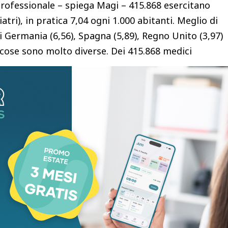
o professionale – spiega Magi – 415.868 esercitano
ri), in pratica 7,04 ogni 1.000 abitanti. Meglio di
noi Germania (6,56), Spagna (5,89), Regno Unito (3,97)
le cose sono molto diverse. Dei 415.868 medici
nati. In teoria ne sarebbero disponibili 326.640, ma
ra al di fuori del Ssn, 38.985 esercitano all’estero,
ti, 19.146 lavorano esclusivamente nel privato”. A
 dei quali però 18.290 lavorano in strutture private
el Ssn ne restano 208.710. Di questi”, appunto,
 circa 40mila camici bianchi e già sappiamo che
indi dobbiamo ancora sottrarre e arriviamo a
n; tra loro, medici di medicina generale e pediatri
rre invertire la rotta e prevedere nuove assunzioni –
le cure pubbliche resterà per molti italiani