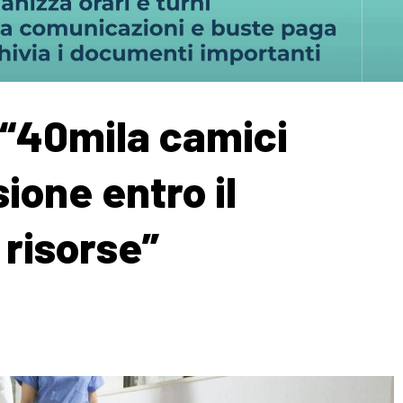
 “40mila camici
ione entro il
risorse”