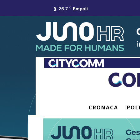
26.7
C
Empoli
CRONACA
POL