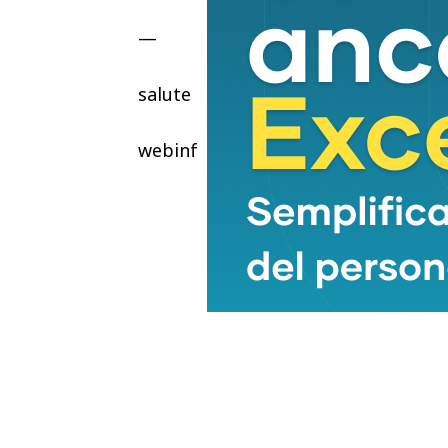
—
salute
webinfo@adnkronos.com (Web Info