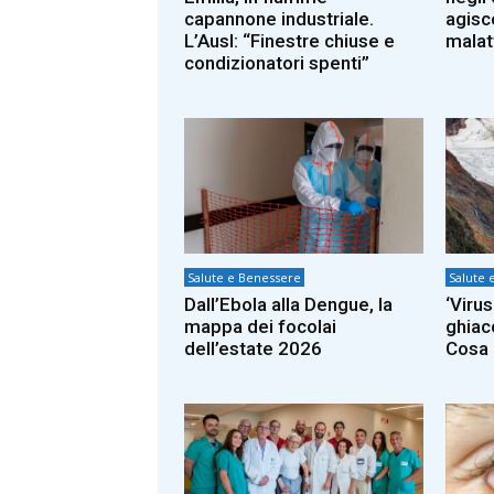
capannone industriale.
agisc
L’Ausl: “Finestre chiuse e
malat
condizionatori spenti”
Salute e Benessere
Salute 
Dall’Ebola alla Dengue, la
‘Viru
mappa dei focolai
ghiac
dell’estate 2026
Cosa 