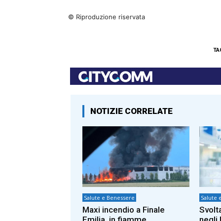
© Riproduzione riservata
TA
NOTIZIE CORRELATE
Salute e Benessere
Salute 
Maxi incendio a Finale
Svolt
Emilia, in fiamme
negli