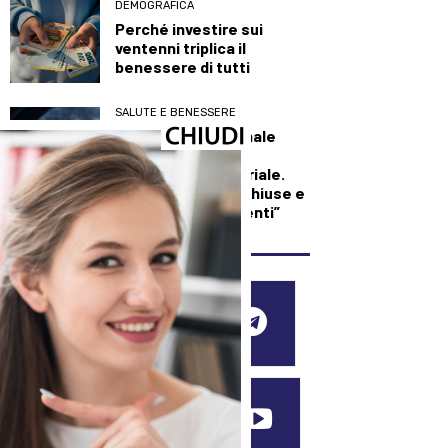
DEMOGRAFICA
Perché investire sui
ventenni triplica il
benessere di tutti
SALUTE E BENESSERE
Maxi incendio a Finale
Emilia, in fiamme
capannone industriale.
L’Ausl: “Finestre chiuse e
condizionatori spenti”
SEGUICI SUI SOCIAL