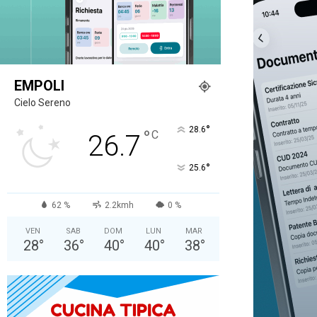
EMPOLI
Cielo Sereno
°
28.6
°
C
26.7
°
25.6
62 %
2.2kmh
0 %
VEN
SAB
DOM
LUN
MAR
28
°
36
°
40
°
40
°
38
°