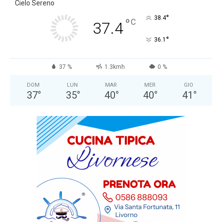
Cielo Sereno
°
38.4
°
C
37.4
°
36.1
37 %
1.3kmh
0 %
DOM
LUN
MAR
MER
GIO
37
°
35
°
40
°
40
°
41
°