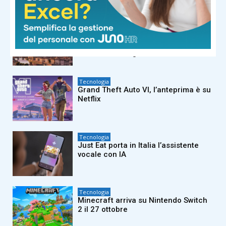
Tecnologia
COSPAR 2026: sottomarini come
simulatori spaziali, risorse lunari ed
etica dell’intelligenza artificiale
Tecnologia
Grand Theft Auto VI, l’anteprima è su
Netflix
Tecnologia
Just Eat porta in Italia l’assistente
vocale con IA
Tecnologia
Minecraft arriva su Nintendo Switch
2 il 27 ottobre