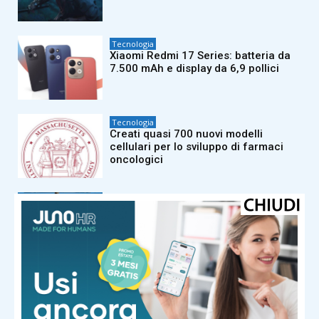
Tecnologia
Xiaomi Redmi 17 Series: batteria da
7.500 mAh e display da 6,9 pollici
Tecnologia
Creati quasi 700 nuovi modelli
cellulari per lo sviluppo di farmaci
oncologici
Tecnologia
Uli Latukefu sarà Ganondorf nel film
live-action di The Legend of Zelda
Tecnologia
Sviluppato un modello bayesiano per
calcolare la magnitudo dei terremoti
del passato