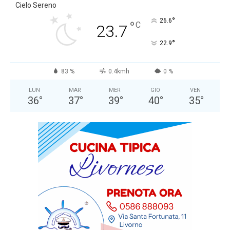
Cielo Sereno
°
26.6
°
C
23.7
°
22.9
83 %
0.4kmh
0 %
LUN
MAR
MER
GIO
VEN
36
°
37
°
39
°
40
°
35
°