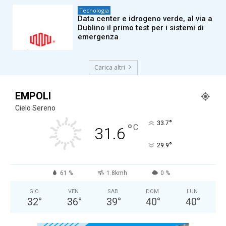
Tecnologia
Data center e idrogeno verde, al via a
Dublino il primo test per i sistemi di
emergenza
Carica altri
EMPOLI
Cielo Sereno
°
33.7
°
C
31.6
°
29.9
61 %
1.8kmh
0 %
GIO
VEN
SAB
DOM
LUN
32
°
36
°
39
°
40
°
40
°