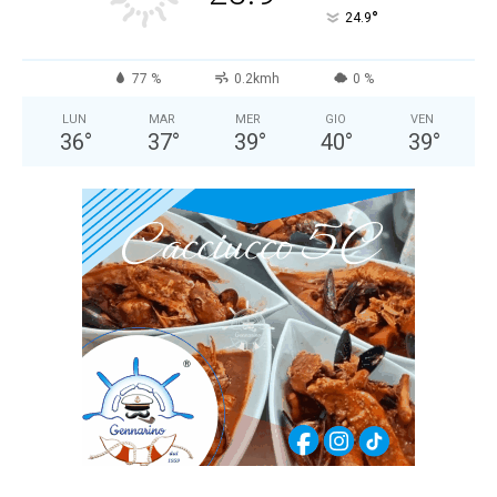
°
24.9
77 %
0.2kmh
0 %
LUN
MAR
MER
GIO
VEN
36
°
37
°
39
°
40
°
39
°