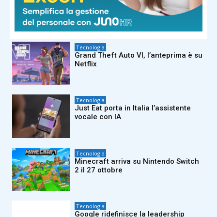
COSPAR 2026: sottomarini come
simulatori spaziali, risorse lunari ed
etica dell’intelligenza artificiale
Tecnologia
Grand Theft Auto VI, l’anteprima è su
Netflix
Tecnologia
Just Eat porta in Italia l’assistente
vocale con IA
Tecnologia
Minecraft arriva su Nintendo Switch
2 il 27 ottobre
Tecnologia
Google ridefinisce la leadership