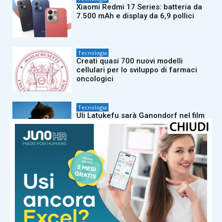
Xiaomi Redmi 17 Series: batteria da
7.500 mAh e display da 6,9 pollici
Tecnologia
Creati quasi 700 nuovi modelli
cellulari per lo sviluppo di farmaci
oncologici
Tecnologia
Uli Latukefu sarà Ganondorf nel film
live-action di The Legend of Zelda
Tecnologia
Sviluppato un modello bayesiano per
calcolare la magnitudo dei terremoti
del passato
Tecnologia