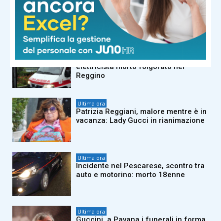
‘La Ruota della Fortuna’, Gerry Scotti
compie 70 anni e a sorpresa arriva…
Pier Silvio Berlusconi
Ultima ora
Stava montando delle luminarie,
elettricista morto folgorato nel
Reggino
Ultima ora
Patrizia Reggiani, malore mentre è in
vacanza: Lady Gucci in rianimazione
Ultima ora
Incidente nel Pescarese, scontro tra
auto e motorino: morto 18enne
Ultima ora
Guccini, a Pavana i funerali in forma