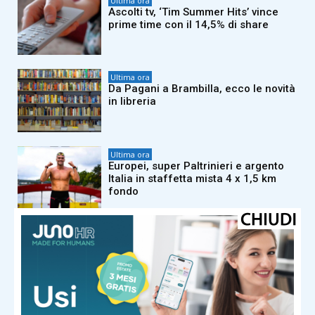
Ultima ora
Ascolti tv, ‘Tim Summer Hits’ vince
prime time con il 14,5% di share
Ultima ora
Da Pagani a Brambilla, ecco le novità
in libreria
Ultima ora
Europei, super Paltrinieri e argento
Italia in staffetta mista 4 x 1,5 km
fondo
Ultima ora
Ballando con le stelle, Alessandro
Matri è il primo concorrente ufficiale
Ultima ora