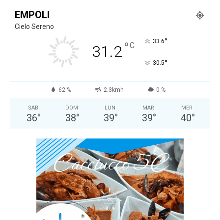
EMPOLI
Cielo Sereno
°
33.6
°
C
31.2
°
30.5
62 %
2.3kmh
0 %
SAB
DOM
LUN
MAR
MER
36
°
38
°
39
°
39
°
40
°