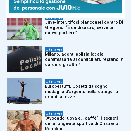
avrei vinto due medaglie agli Europei”
Ultima ora
Juve-Inter, tifosi bianconeri contro Di
Gregorio: “È un disastro, serve un
nuovo portiere”
Ultima ora
Milano, agenti polizia locale:
commissaria ai domiciliari, restano in
carcere gli altri 4
Ultima ora
Europei tuffi, Cosetti da sogno:
medaglia d’argento nella categoria
grandi altezze
Ultima ora
“Avocado, uova e… caffè”: i segreti
della longevità sportiva di Cristiano
Ronaldo