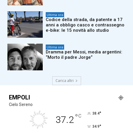
Ultima ora
Codice della strada, da patente a 17
anni a obbligo casco e contrassegno
e-bike: le 15 novità allo studio
Ultima ora
Dramma per Messi, media argentini:
“Morto il padre Jorge”
Carica altri
EMPOLI
Cielo Sereno
°
38.4
°
C
37.2
°
34.9