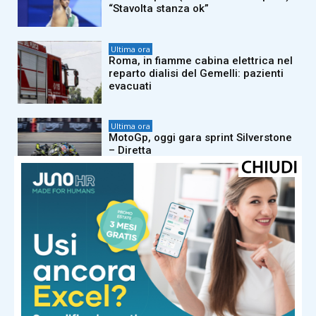
“Stavolta stanza ok”
Ultima ora
Roma, in fiamme cabina elettrica nel
reparto dialisi del Gemelli: pazienti
evacuati
Ultima ora
MotoGp, oggi gara sprint Silverstone
– Diretta
Ultima ora
Spagna, arrivi da Italia senza
documenti: cosa succede ai
viaggiatori
Ultima ora
Paltrinieri svela la profezia: “Una
donna con il rosario mi ha detto che