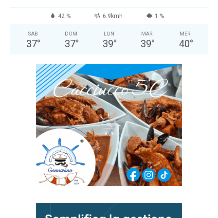
42 %
6.9kmh
1 %
SAB
DOM
LUN
MAR
MER
37
°
37
°
39
°
39
°
40
°