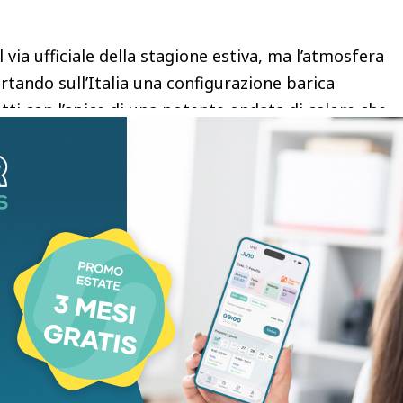
 via ufficiale della stagione estiva, ma l’atmosfera
ortando sull’Italia una configurazione barica
fatti con l’apice di una potente ondata di calore che
azionale, determinando condizioni di disagio diffuso
a rimanere tra i più elevati di tutta la stagione.
LMeteo.it, conferma che questa domenica 21
aldo estremo e anomalo da Nord a Sud. A governare
nente rimonta anticiclonica subtropicale,
 di aria rovente proveniente direttamente dalle
sa d’aria compressa verso il basso provocherà una
etri, lasciando spazio solo a isolati disturbi
lpini e appenninici.