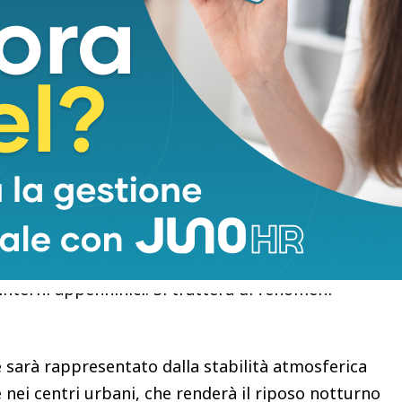
le temperature massime raggiungeranno picchi
diffuso sulle pianure italiane. Sotto la lente
colare la Pianura Padana e le zone interne del
lura si esprimerà alla sua massima potenza.
ssionanti, con valori che si porteranno anche di
o periodo dell’anno.
 assoluta, l’estrema energia termica in gioco e il
 di qualche nota instabile. Nel corso del
ranno infatti dei rapidi break temporaleschi che
 interni appenninici. Si tratterà di fenomeni
 sarà rappresentato dalla stabilità atmosferica
 nei centri urbani, che renderà il riposo notturno