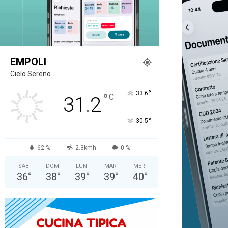
EMPOLI
Cielo Sereno
°
33.6
°
C
31.2
°
30.5
62 %
2.3kmh
0 %
SAB
DOM
LUN
MAR
MER
36
°
38
°
39
°
39
°
40
°