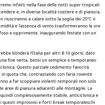
remo infatti nella fase delle notti super tropicali:
endere e, in diverse località costiere e di pianura,
riusciranno a calare sotto la soglia dei 25°C o
i umidità e l’assenza di vento trasformeranno le ore
afoso e opprimente, inaugurando l’estate con un
bbe blinderà l’Italia per altri 8-10 giorni, dato
una fine netta, bensì un semplice e temporaneo
iclonica. Questo parziale cedimento favorirà
he in quota che, contrastando con l’aria rovente
anno a far scoppiare violenti temporali non solo
lle aree di pianura adiacenti alle montagne. La
quindi complessivamente stabile, anticiclonica e
di questi improvvisi e forti break temporaleschi