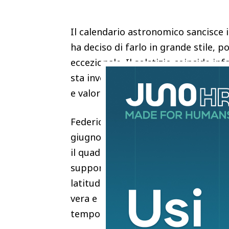
Il calendario astronomico sancisce il
ha deciso di farlo in grande stile, p
eccezionale. Il solstizio coincide in
sta investendo l’intero territorio n
e valori termici che si candideranno 
Federico Brescia, meteorologo de i
giugno sarà caratterizzata da un c
il quadro meteorologico è una impo
supportata da una fortissima spinta
latitudini nordafricane. Questa mas
vera e propria impennata dei termom
temporaleschi a ridosso dei rilievi a