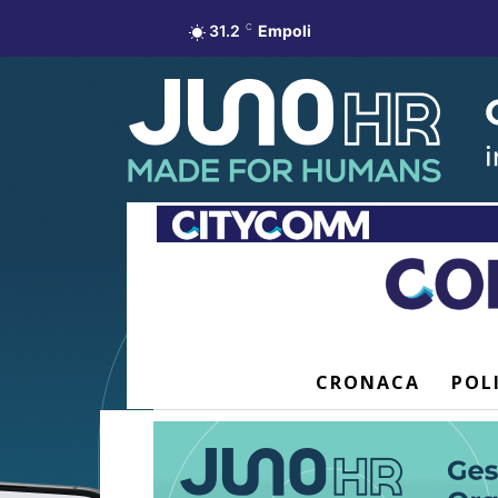
31.2
C
Empoli
CRONACA
POL