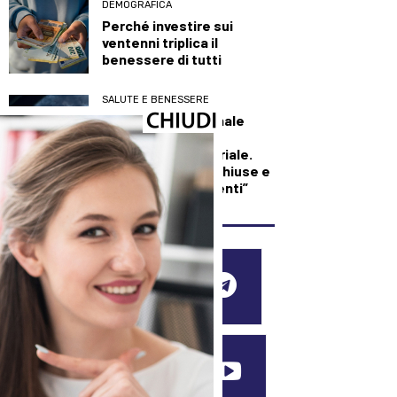
DEMOGRAFICA
Perché investire sui
ventenni triplica il
benessere di tutti
SALUTE E BENESSERE
Maxi incendio a Finale
Emilia, in fiamme
capannone industriale.
L’Ausl: “Finestre chiuse e
condizionatori spenti”
SEGUICI SUI SOCIAL