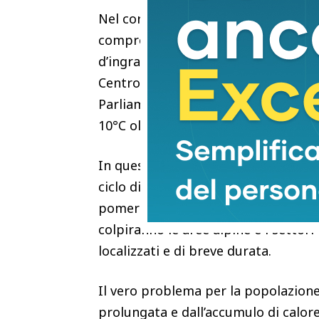
Nel corso della giornata di oggi, 
compresi tra i 38°C e i 39°C in modo 
d’ingrandimento ci saranno in parti
Centro e della Sardegna, dove la ca
Parliamo di anomalie termiche impre
10°C oltre le medie tipiche di quest
In questo contesto di stabilità quasi
ciclo diurno permetteranno l’innesco
pomeriggio di domenica si verifiche
colpiranno le aree alpine e i settori
localizzati e di breve durata.
Il vero problema per la popolazione
prolungata e dall’accumulo di calore