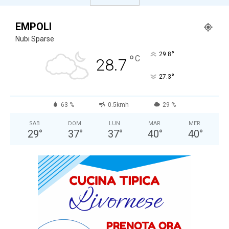
EMPOLI
Nubi Sparse
°
29.8
°
C
28.7
°
27.3
63 %
0.5kmh
29 %
SAB
DOM
LUN
MAR
MER
29
°
37
°
37
°
40
°
40
°