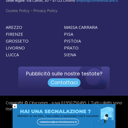
Sede legale: Via Cairoli, 30 - 57123 Livorno
empoli@corrieretoscano.it
-
Cookie Policy
Privacy Policy
AREZZO
MASSA CARRARA
FIRENZE
PISA
GROSSETO
PISTOIA
LIVORNO
PRATO
LUCCA
SIENA
Pubblicità sulle nostre testate?
Contattaci
Copyright © Citycomm - p.iva 01950750495 | Tutti i diritti sono
×
riservati