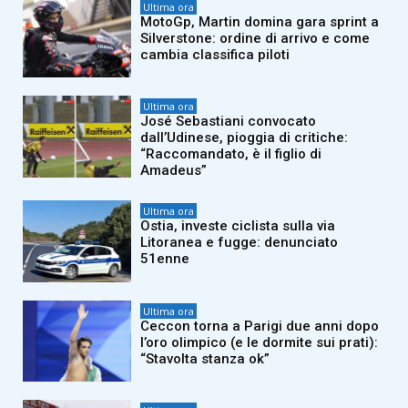
Ultima ora
MotoGp, Martin domina gara sprint a
Silverstone: ordine di arrivo e come
cambia classifica piloti
Ultima ora
José Sebastiani convocato
dall’Udinese, pioggia di critiche:
“Raccomandato, è il figlio di
Amadeus”
Ultima ora
Ostia, investe ciclista sulla via
Litoranea e fugge: denunciato
51enne
Ultima ora
Ceccon torna a Parigi due anni dopo
l’oro olimpico (e le dormite sui prati):
“Stavolta stanza ok”