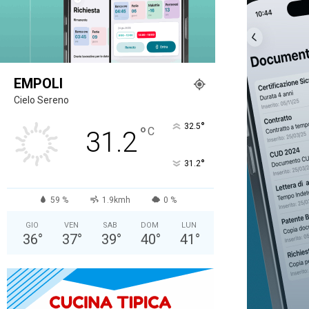
EMPOLI
Cielo Sereno
°
32.5
°
C
31.2
°
31.2
59 %
1.9kmh
0 %
GIO
VEN
SAB
DOM
LUN
36
°
37
°
39
°
40
°
41
°