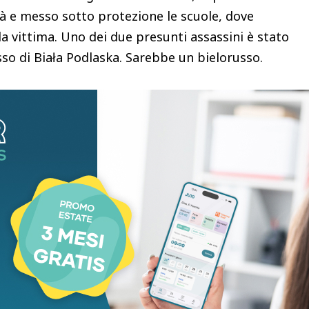
ittà e messo sotto protezione le scuole, dove
lla vittima. Uno dei due presunti assassini è stato
sso di Biała Podlaska. Sarebbe un bielorusso.
ert Kuzovkov, era originario della regione di Altai.
che effettuava dei politici del suo Paese, inclusi
a era anche critico nei confronti delle autorità
cluso nel database Myrotvorest, con i nomi accusati
sicurezza ucraina. Tre giorni prima di essere
za da solo con una caricatura disegnata come
 Polonia dal 2021.