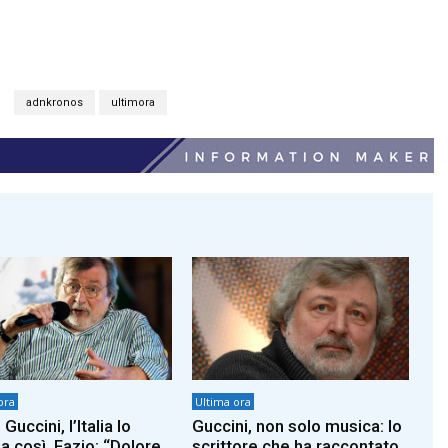
adnkronos
ultimora
ora
Ultima ora
Guccini, l’Italia lo
Guccini, non solo musica: lo
a così. Fazio: “Dolore
scrittore che ha raccontato