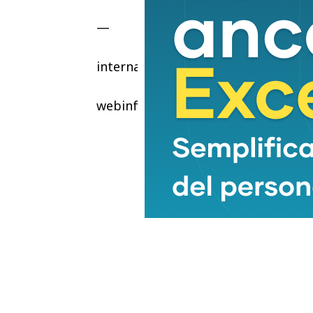
—
internazionale/esteri
webinfo@adnkronos.com (Web Info