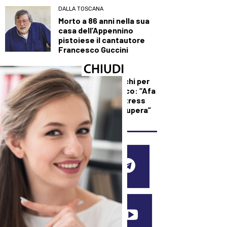
DALLA TOSCANA
Morto a 86 anni nella sua
casa dell’Appennino
pistoiese il cantautore
Francesco Guccini
SALUTE E BENESSERE
Caldo record e rischi per
la salute, Pregliasco: “Afa
senza tregua, lo stress
termico non si recupera”
SEGUICI SUI SOCIAL