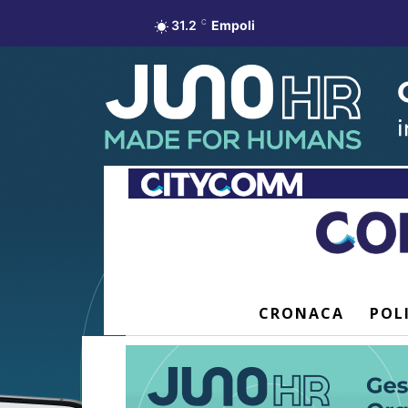
31.2
C
Empoli
CRONACA
POL