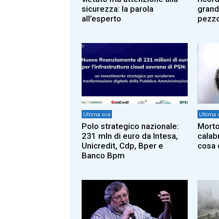
sicurezza: la parola
grande
all’esperto
pezzo
Ultima ora
Ultima 
Polo strategico nazionale:
Morto
231 mln di euro da Intesa,
calab
Unicredit, Cdp, Bper e
cosa 
Banco Bpm