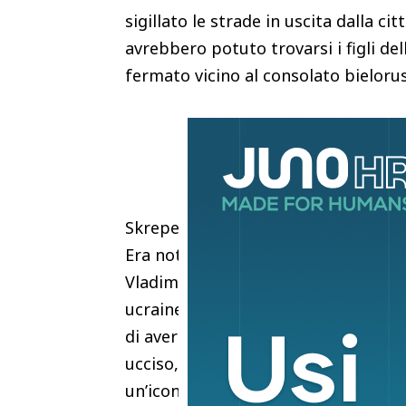
sigillato le strade in uscita dalla c
avrebbero potuto trovarsi i figli de
fermato vicino al consolato bieloru
Skrepetsky, il cui vero nome era Rob
Era noto in Russia per le caricature 
Vladimir Putin, di Ramzan Kadyrov. M
ucraine, tanto che Kiev lo aveva in
di aver commesso crimini contro la 
ucciso, a Berlino, era sceso in piaz
un’icona di Stalin e Putin. Viveva in