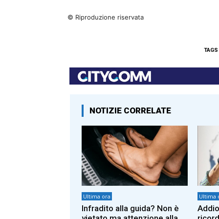
© Riproduzione riservata
TAGS
NOTIZIE CORRELATE
Ultima ora
Ultima 
Infradito alla guida? Non è
Addio 
vietato ma attenzione alla
ricord