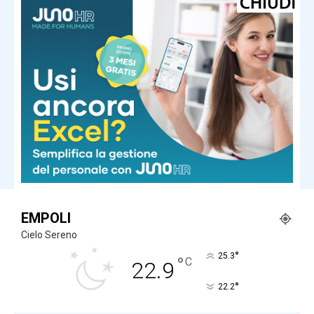
Ultima ora
Orlandi-Gregori, in Commissione una
conoscente di Mirella: il mistero del
numero telefonico e spunta un
‘Alessandro’
Ultima ora
Vitto e alloggio gratis sull’isola greca,
bisogna ‘solo’ occuparsi dei gatti
Carica altri
EMPOLI
Cielo Sereno
°
25.3
°
C
22.9
°
22.2