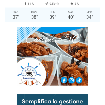
81 %
0.8kmh
2 %
SAB
DOM
LUN
MAR
MER
37
°
38
°
39
°
40
°
34
°