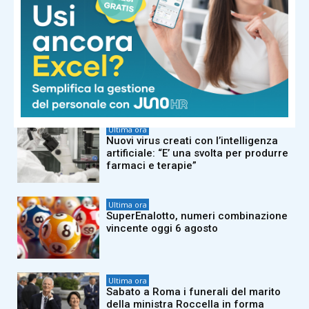
weekend scendono i bollini rossi,
sabato allerta in 21 città
Ultima ora
Ossa fragili dopo i 30 anni? Ecco i
cibi che possono fare davvero la
differenza
Ultima ora
Nuovi virus creati con l’intelligenza
artificiale: “E’ una svolta per produrre
farmaci e terapie”
Ultima ora
SuperEnalotto, numeri combinazione
vincente oggi 6 agosto
Ultima ora
Sabato a Roma i funerali del marito
della ministra Roccella in forma