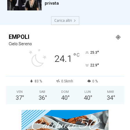
privata
Carica altri
EMPOLI
Cielo Sereno
°
25.3
°
C
24.1
°
22.9
83 %
0.5kmh
0 %
VEN
SAB
DOM
LUN
MAR
37
°
36
°
40
°
40
°
34
°