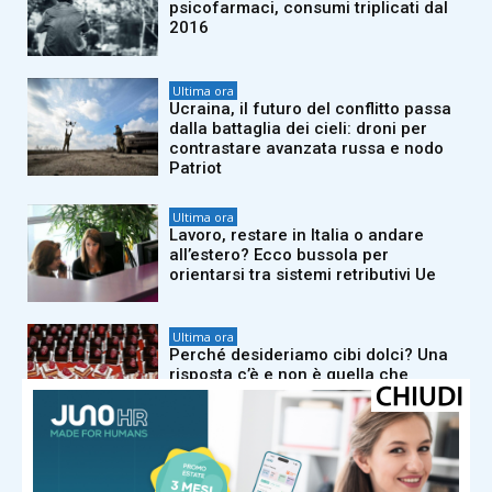
psicofarmaci, consumi triplicati dal
2016
Ultima ora
Ucraina, il futuro del conflitto passa
dalla battaglia dei cieli: droni per
contrastare avanzata russa e nodo
Patriot
Ultima ora
Lavoro, restare in Italia o andare
all’estero? Ecco bussola per
orientarsi tra sistemi retributivi Ue
Ultima ora
Perché desideriamo cibi dolci? Una
risposta c’è e non è quella che
immagini
Ultima ora
Caldo africano, tregua vicina? Nel