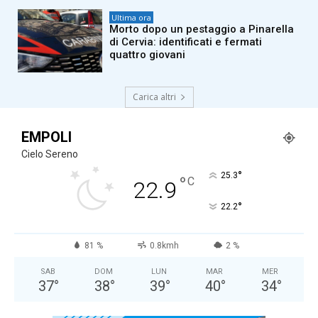
Ultima ora
Morto dopo un pestaggio a Pinarella
di Cervia: identificati e fermati
quattro giovani
Carica altri
EMPOLI
Cielo Sereno
°
25.3
°
C
22.9
°
22.2
81 %
0.8kmh
2 %
SAB
DOM
LUN
MAR
MER
37
°
38
°
39
°
40
°
34
°