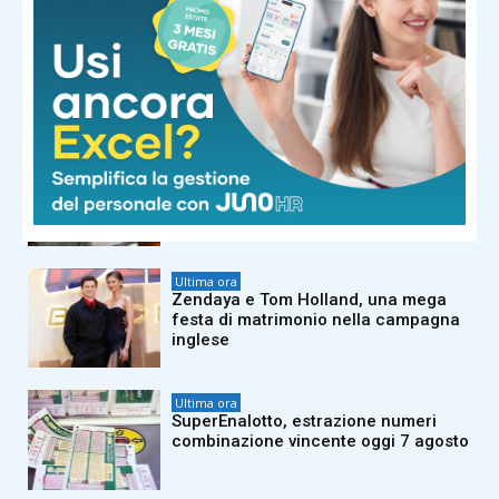
Ultima ora
Fulmine colpisce scout su Monte
Livata: grave un ragazzo
Ultima ora
Migranti, Spagna ripristina controlli
alle frontiere per viaggiatori
dall’Italia
Ultima ora
Zendaya e Tom Holland, una mega
festa di matrimonio nella campagna
inglese
Ultima ora
SuperEnalotto, estrazione numeri
combinazione vincente oggi 7 agosto