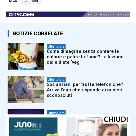
TAGS
ultimora
NOTIZIE CORRELATE
Ultima ora
Come dimagrire senza contare le
calorie e patire la fame? La lezione
delle diete ‘veg’
Ultima ora
Sos anziani per truffe telefoniche?
Arriva l’app che risponde ai numeri
sconosciuti
Ultima ora
Caldo africano, oggi e domani bollino
rosso per 19 città: “Al Sud ancora
picchi di 39 gradi”