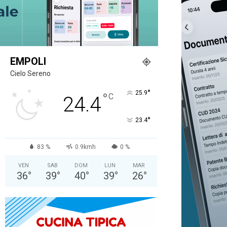
EMPOLI
Cielo Sereno
°
25.9
°
C
24.4
°
23.4
83 %
0.9kmh
0 %
VEN
SAB
DOM
LUN
MAR
36
°
39
°
40
°
39
°
26
°