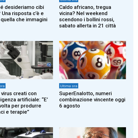
é desideriamo cibi
Caldo africano, tregua
? Una risposta c’è e
vicina? Nel weekend
 quella che immagini
scendono i bollini rossi,
sabato allerta in 21 città
ora
Ultima ora
 virus creati con
SuperEnalotto, numeri
lligenza artificiale: “E’
combinazione vincente oggi
volta per produrre
6 agosto
ci e terapie”