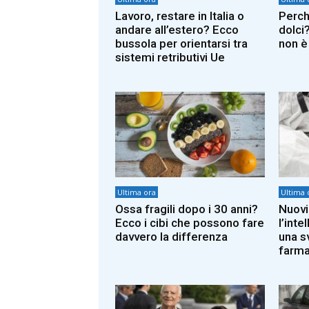
Lavoro, restare in Italia o
Perch
andare all’estero? Ecco
dolci
bussola per orientarsi tra
non è
sistemi retributivi Ue
Ultima ora
Ultima 
Ossa fragili dopo i 30 anni?
Nuovi
Ecco i cibi che possono fare
l’inte
davvero la differenza
una s
farma