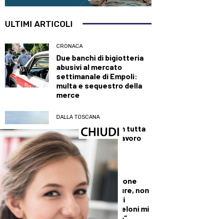
ULTIMI ARTICOLI
CRONACA
Due banchi di bigiotteria
abusivi al mercato
settimanale di Empoli:
multa e sequestro della
merce
DALLA TOSCANA
Fiamme di bosco in tutta
la Regione, superlavoro
per l’Aib
DALLA TOSCANA
Conte in commissione
Covid: “Scavate pure, non
troverete niente di
illecito su di me. Meloni mi
diede del criminale”