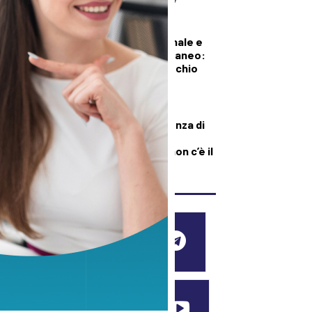
DEMOGRAFICA
Pillola, anello vaginale e
impianto sottocutaneo:
l’allerta Aifa sul rischio
meningioma
DEMOGRAFICA
Culle vuote e assenza di
medici: muore una
neonata perché “non c’è il
dottore”
SEGUICI SUI SOCIAL