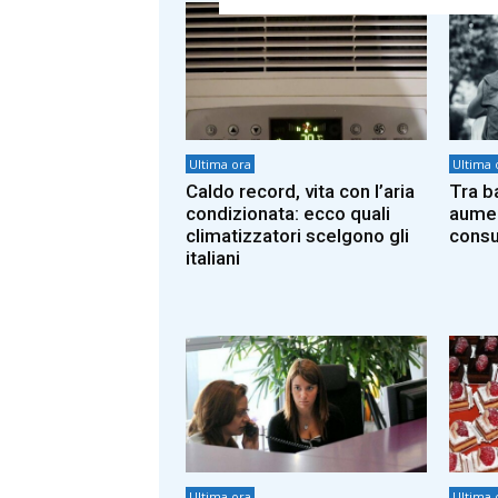
Ultima ora
Ultima 
Caldo record, vita con l’aria
Tra b
condizionata: ecco quali
aumen
climatizzatori scelgono gli
consu
italiani
Ultima ora
Ultima 