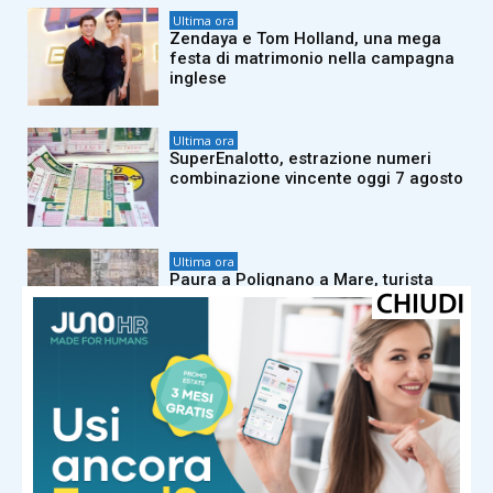
Ultima ora
Zendaya e Tom Holland, una mega
festa di matrimonio nella campagna
inglese
Ultima ora
SuperEnalotto, estrazione numeri
combinazione vincente oggi 7 agosto
Ultima ora
Paura a Polignano a Mare, turista
resta bloccata sulla scogliera di
Lama Monachile: voleva fare una
foto
Ultima ora
Invasione record di locuste, milioni di
insetti oscurano il cielo. E il web
grida alla ‘piaga biblica’