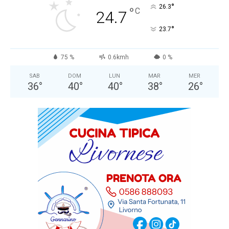
°
26.3
°
C
24.7
°
23.7
75 %
0.6kmh
0 %
SAB
DOM
LUN
MAR
MER
36
°
40
°
40
°
38
°
26
°