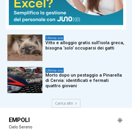
Ultima ora
Orlandi-Gregori, in Commissione una
conoscente di Mirella: il mistero del
numero telefonico e spunta un
‘Alessandro’
Ultima ora
Vitto e alloggio gratis sull’isola greca,
bisogna ‘solo’ occuparsi dei gatti
Ultima ora
Morto dopo un pestaggio a Pinarella
di Cervia: identificati e fermati
quattro giovani
Carica altri
EMPOLI
Cielo Sereno