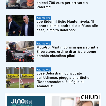
chiesti 700 euro per arrivare a
Palermo”
Ultima ora
Joe Biden, il figlio Hunter rivela: “Il
cancro di mio padre si è diffuso alle
ossa, è molto doloroso”
Ultima ora
MotoGp, Martin domina gara sprint a
Silverstone: ordine di arrivo e come
cambia classifica piloti
Ultima ora
José Sebastiani convocato
dall’Udinese, pioggia di critiche:
“Raccomandato, è il figlio di
Amadeus”
Ultima ora
Ostia, investe ciclista sulla via
Litoranea e fugge: denunciato