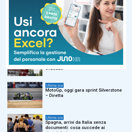
51enne
Ultima ora
Ceccon torna a Parigi due anni dopo
l’oro olimpico (e le dormite sui prati):
“Stavolta stanza ok”
Ultima ora
Roma, in fiamme cabina elettrica nel
reparto dialisi del Gemelli: pazienti
evacuati
Ultima ora
MotoGp, oggi gara sprint Silverstone
– Diretta
Ultima ora
Spagna, arrivi da Italia senza
documenti: cosa succede ai