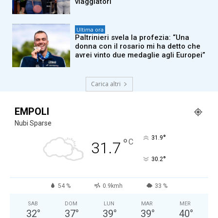
viaggiatori
Ultima ora
Paltrinieri svela la profezia: “Una
donna con il rosario mi ha detto che
avrei vinto due medaglie agli Europei”
Carica altri
EMPOLI
Nubi Sparse
°
31.9
°
C
31.7
°
30.2
54 %
0.9kmh
33 %
SAB
DOM
LUN
MAR
MER
32
°
37
°
39
°
39
°
40
°