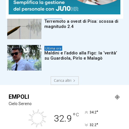
chiuso”
Ultima ora
Terremoto a ovest di Pisa: scossa di
magnitudo 2.4
Ultima ora
Maldini e l’addio alla Figc: la ‘verità’
su Guardiola, Pirlo e Malagò
Carica altri
EMPOLI
Cielo Sereno
°
34.2
°
C
32.9
°
32.2