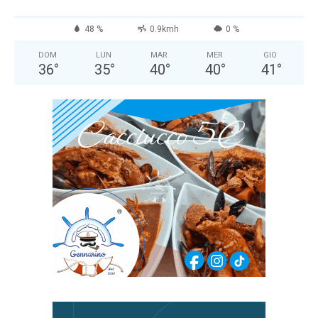
48 %
0.9kmh
0 %
DOM
LUN
MAR
MER
GIO
36
°
35
°
40
°
40
°
41
°