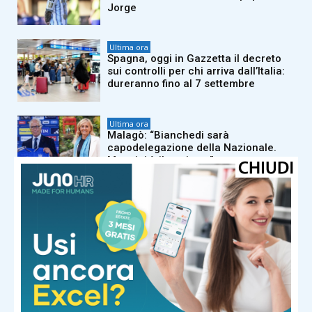
Jorge
Ultima ora
Spagna, oggi in Gazzetta il decreto
sui controlli per chi arriva dall’Italia:
dureranno fino al 7 settembre
Ultima ora
Malagò: “Bianchedi sarà
capodelegazione della Nazionale.
Mancini è il ct giusto”
Ultima ora
La Fifa difende Infantino: “Tante
falsità sul presidente, più di 30 anni
di vita dedicati al calcio”
Ultima ora
Iran, ultimatum agli Usa per Hormuz:
“Via il blocco navale o lo Stretto resta