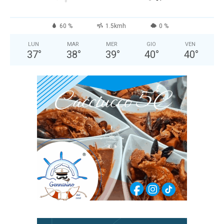
60 %
1.5kmh
0 %
LUN
MAR
MER
GIO
VEN
37
°
38
°
39
°
40
°
40
°