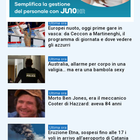
Europa, no a immigrazione
incontrollata”
Ultima ora
Europei nuoto, oggi prime gare in
vasca: da Ceccon a Martinenghi, il
programma di giornata e dove vedere
gli azzurri
Ultima ora
Australia, allarme per corpo in una
valigia… ma era una bambola sexy
Ultima ora
Morto Ben Jones, era il meccanico
Cooter di Hazzard: aveva 84 anni
Ultima ora
Eruzione Etna, sospesi fino alle 17 i
voli in arrivo all’aeroporto di Catania