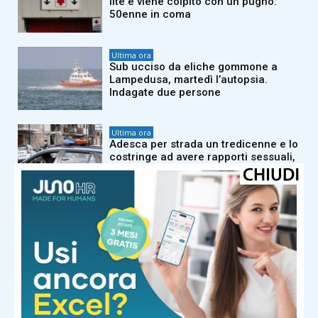
lite e viene colpito con un pugno:
50enne in coma
Ultima ora
Sub ucciso da eliche gommone a
Lampedusa, martedì l’autopsia.
Indagate due persone
Ultima ora
Adesca per strada un tredicenne e lo
costringe ad avere rapporti sessuali,
arrestato 36enne
Ultima ora
Porto di Civitavecchia, concluso con
successo primo rifornimento di Gnl a
una nave da crociera
Ultima ora
Meloni e la premier danese
Frederiksen: “Unite per difendere