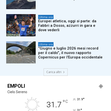
Ultima ora
Europei atletica, oggi si parte: da
Fabbri a Dosso, azzurri in gara e
dove vederli
Ultima ora
“Giugno e luglio 2026 mesi record
per il caldo”, il nuovo rapporto
Copernicus per l’Europa occidentale
Carica altri
EMPOLI
Cielo Sereno
°
31.9
°
C
31.7
°
31