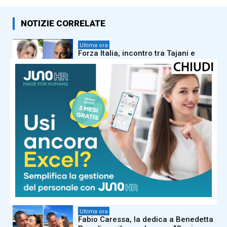
NOTIZIE CORRELATE
Ultima ora
Forza Italia, incontro tra Tajani e
Marina Berlusconi: faccia a faccia a
fine mese
Ultima ora
Webuild: firmato contratto da 2,7 mld
dollari per tratta sotterranea Ontario
line di Toronto
Ultima ora
Milano, peculato e falso: arrestati
cinque agenti della Polizia locale
Ultima ora
Fabio Caressa, la dedica a Benedetta