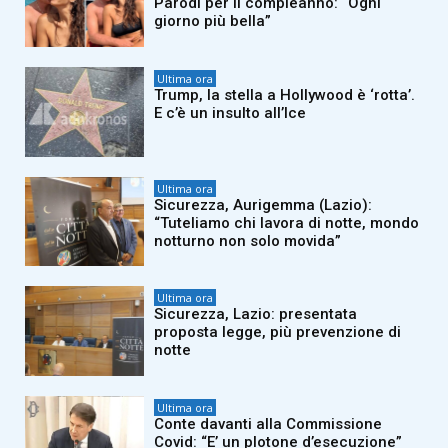
Parodi per il compleanno: “Ogni
giorno più bella”
Ultima ora
Trump, la stella a Hollywood è ‘rotta’.
E c’è un insulto all’Ice
Ultima ora
Sicurezza, Aurigemma (Lazio):
“Tuteliamo chi lavora di notte, mondo
notturno non solo movida”
Ultima ora
Sicurezza, Lazio: presentata
proposta legge, più prevenzione di
notte
Ultima ora
Conte davanti alla Commissione
Covid: “E’ un plotone d’esecuzione”