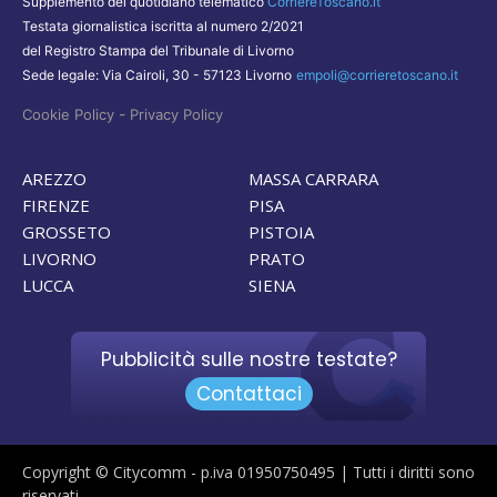
Supplemento del quotidiano telematico
CorriereToscano.it
Testata giornalistica iscritta al numero 2/2021
del Registro Stampa del Tribunale di Livorno
Sede legale: Via Cairoli, 30 - 57123 Livorno
empoli@corrieretoscano.it
-
Cookie Policy
Privacy Policy
AREZZO
MASSA CARRARA
FIRENZE
PISA
GROSSETO
PISTOIA
LIVORNO
PRATO
LUCCA
SIENA
Pubblicità sulle nostre testate?
Contattaci
Copyright © Citycomm - p.iva 01950750495 | Tutti i diritti sono
riservati