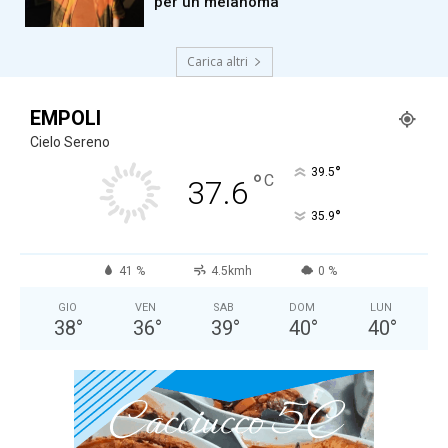
per un melanoma”
Carica altri
EMPOLI
Cielo Sereno
°
39.5
°
C
37.6
°
35.9
41 %
4.5kmh
0 %
GIO
VEN
SAB
DOM
LUN
38
°
36
°
39
°
40
°
40
°