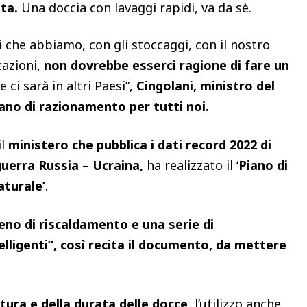
ata.
Una doccia con lavaggi rapidi, va da sè.
che abbiamo, con gli stoccaggi, con il nostro
cazioni,
non dovrebbe esserci ragione di fare un
i sarà in altri Paesi”,
Cingolani, ministro del
ano di razionamento per tutti noi.
il
ministero che pubblica i dati record 2022 di
 guerra Russia – Ucraina,
ha realizzato il ‘
Piano di
aturale’
.
meno di riscaldamento e una serie di
ligenti”, così recita il documento, da mettere
tura e della durata delle docce,
l’utilizzo anche