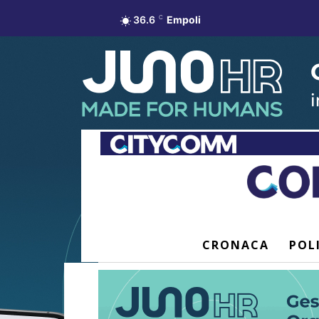
36.6
C
Empoli
CRONACA
POL