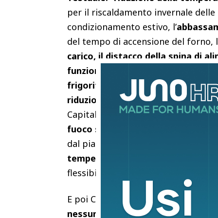
per il riscaldamento invernale delle
condizionamento estivo, l’
abbassame
del tempo di accensione del forno, l
carico, il distacco della spina di
ali
funzione, lo spegnimento o l’inse
frigorifero quando in vacanza, non
riduzione delle ore di accensione 
Capital: “In totale sincerità
non lo s
fuoco spento. Proverò perchè son
dal piano
si può stringere ulterior
temperatura, possiamo posticipare
flessibilità ma che al momento non 
E poi Cingolani : “L
‘Italia e’ una gr
nessuno
. E’ la logica di un rappres