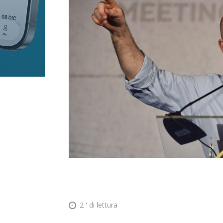
2
' di lettura