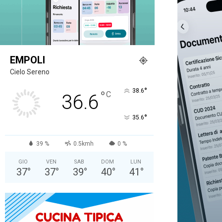
EMPOLI
Cielo Sereno
°
38.6
°
C
36.6
°
35.6
39 %
0.5kmh
0 %
GIO
VEN
SAB
DOM
LUN
37
°
37
°
39
°
40
°
41
°