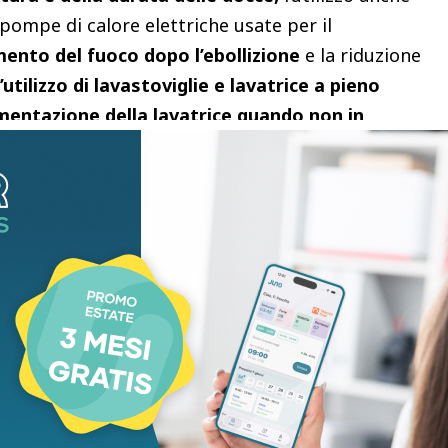
 pompe di calore elettriche usate per il
nto del fuoco dopo l’ebollizione
e la riduzione
’utilizzo di lavastoviglie e lavatrice a pieno
mentazione della lavatrice quando non in
rimento
della funzione a basso consumo del
 lasciare in
stand by TV, decoder, DVD, la
delle lampadine.
Cingolani commenta
a Radio
o come viene la pasta cotta ad acqua calda e
o molto curioso
“.
E a Rai Tre “Come si può vedere
mente la cinghia. Si può abbassare di due gradi la
 di un 1 mese invece che 15 giorni.
C’è una certa
è necessaria”.
ande democrazia e non segue gli ordini di
entante di uno Stato totalitario che pensa che si