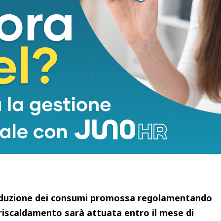
si figuri se l’Italia puo’ seguire gli ordini di
empre in premessa,
“Il conflitto tra Russia e
nte ruolo svolto dal gas russo nella copertura
rale (circa il 40% nel 2021, con 29 miliardi di
onsumati), ha posto la necessità di adottare
sicurezza degli approvvigionamenti nazionali”.
ieme delle iniziative messe in campo consente di
liardi di Smc di gas russo
con circa 25 miliardi di
olmando la differenza con fonti rinnovabili e con
iduzione dei consumi promossa regolamentando
 riscaldamento sarà attuata entro il mese di