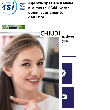
Agenzia Spaziale Italiana:
si dimette il CdA, verso il
commissariamento
dell’Ente
DEMOGRAFICA
L’Italia dei traslochi, dove
si va per vivere meglio
SEGUICI SUI SOCIAL