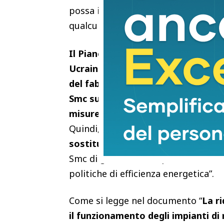
possa imporre ad uno Stato qualcosa: 
qualcuno
Il Piano varato perchè
, si legge s
Ucraina, tenuto conto dell’importa
del fabbisogno nazionale di gas natu
Smc su 76 miliardi di Smc di gas c
misure d’urgenza per garantire la 
Quindi, sempre in premessa, “
L’ins
sostituire entro il 2025 circa 30 mi
Smc di gas di diversa provenienza, c
politiche di efficienza energetica”.
Come si legge nel documento “
La r
il funzionamento degli impianti di