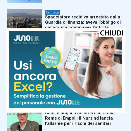
Cronaca
Spacciatore recidivo arrestato dalla
Guardia di finanza: aveva l’obbligo di
dimora ma continuava l’attività
Cronaca
Via alle operazioni per il varo del
nuovo ponte sull’Arno fra Capraia e
Limite e Montelupo
Cronaca
Riciclava il denaro della Mala del
Brenta: condannato, confiscati beni
per due milioni di euro
Cronaca
Calci e pugni a un infermiere alla
Rems di Empoli: il Nursind lancia
l’allarme per i rischi dei sanitari