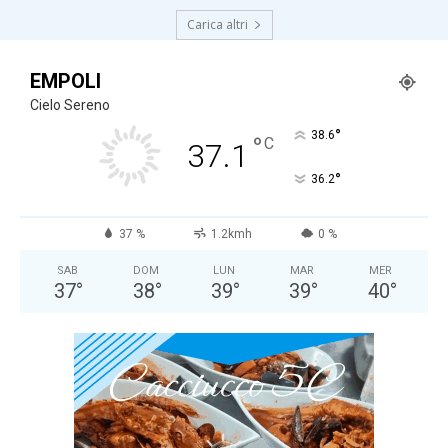
Carica altri
EMPOLI
Cielo Sereno
°
38.6
°
C
37.1
°
36.2
37 %
1.2kmh
0 %
SAB
DOM
LUN
MAR
MER
37
°
38
°
39
°
39
°
40
°