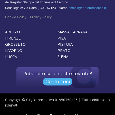
del Registro Stampa del Tribunale di Livorno
Sede legale: Via Cairoli, 30 - 57123 Livorno
empoli@corrieretoscano.it
-
Cookie Policy
Privacy Policy
AREZZO
MASSA CARRARA
FIRENZE
PISA
GROSSETO
PISTOIA
LIVORNO
PRATO
LUCCA
SIENA
Pubblicità sulle nostre testate?
Contattaci
Copyright © Citycomm - p.iva 01950750495 | Tutti i diritti sono
riservati