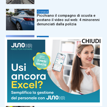
Cronaca
Picchiano il compagno di scuola e
postano il video sul web: 4 minorenni
denunciati dalla polizia
Cronaca
Frontale a Fucecchio sulla statale
436: si solleva Pegaso
Cronaca
Spacciatore recidivo arrestato dalla
Guardia di finanza: aveva l’obbligo di
dimora ma continuava l’attività
Cronaca
Via alle operazioni per il varo del
nuovo ponte sull’Arno fra Capraia e
Limite e Montelupo