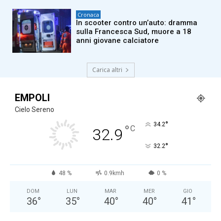
Cronaca
In scooter contro un’auto: dramma
sulla Francesca Sud, muore a 18
anni giovane calciatore
Carica altri
EMPOLI
Cielo Sereno
°
34.2
°
C
32.9
°
32.2
48 %
0.9kmh
0 %
DOM
LUN
MAR
MER
GIO
36
°
35
°
40
°
40
°
41
°